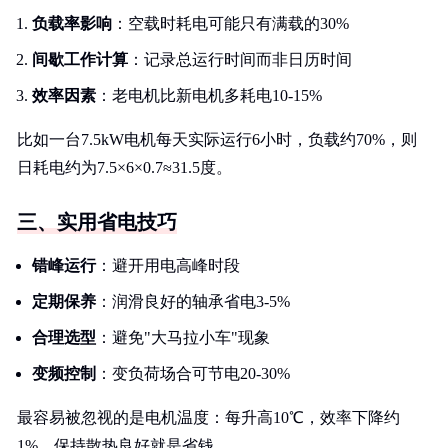
负载率影响
：空载时耗电可能只有满载的30%
间歇工作计算
：记录总运行时间而非日历时间
效率因素
：老电机比新电机多耗电10-15%
比如一台7.5kW电机每天实际运行6小时，负载约70%，则
日耗电约为7.5×6×0.7≈31.5度。
三、实用省电技巧
错峰运行
：避开用电高峰时段
定期保养
：润滑良好的轴承省电3-5%
合理选型
：避免"大马拉小车"现象
变频控制
：变负荷场合可节电20-30%
最容易被忽视的是电机温度：每升高10℃，效率下降约
1%。保持散热良好就是省钱。