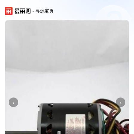
寻源宝典
‹
›