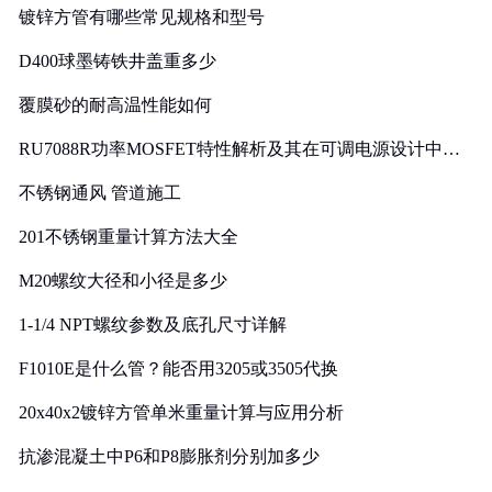
镀锌方管有哪些常见规格和型号
D400球墨铸铁井盖重多少
覆膜砂的耐高温性能如何
RU7088R功率MOSFET特性解析及其在可调电源设计中的
实践
不锈钢通风 管道施工
201不锈钢重量计算方法大全
M20螺纹大径和小径是多少
1-1/4 NPT螺纹参数及底孔尺寸详解
F1010E是什么管？能否用3205或3505代换
20x40x2镀锌方管单米重量计算与应用分析
抗渗混凝土中P6和P8膨胀剂分别加多少