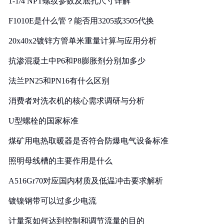
1-1/4 NPT螺纹参数及底孔尺寸详解
F1010E是什么管？能否用3205或3505代换
20x40x2镀锌方管单米重量计算与应用分析
抗渗混凝土中P6和P8膨胀剂分别加多少
法兰PN25和PN16有什么区别
消费者对洗衣机的核心需求调研与分析
U型螺栓的国家标准
煤矿用电热取暖器是否符合防爆电气设备标准
照明母线槽的主要作用是什么
A516Gr70对应国内材质及低温冲击要求解析
镀镍钢带可以过多少电流
计量泵如何达到控制和调节流量的目的