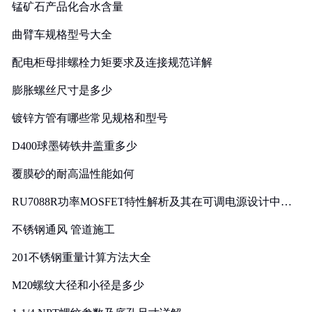
锰矿石产品化合水含量
曲臂车规格型号大全
配电柜母排螺栓力矩要求及连接规范详解
膨胀螺丝尺寸是多少
镀锌方管有哪些常见规格和型号
D400球墨铸铁井盖重多少
覆膜砂的耐高温性能如何
RU7088R功率MOSFET特性解析及其在可调电源设计中的
实践
不锈钢通风 管道施工
201不锈钢重量计算方法大全
M20螺纹大径和小径是多少