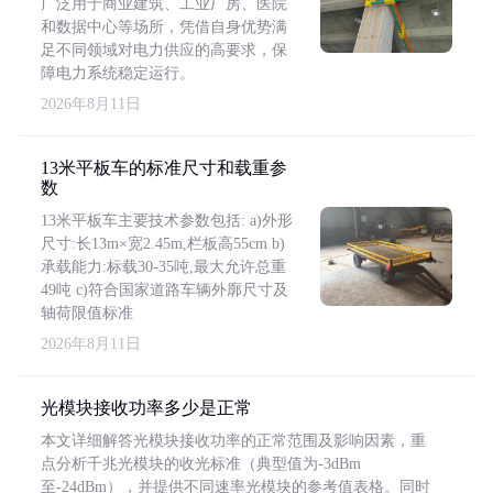
广泛用于商业建筑、工业厂房、医院
和数据中心等场所，凭借自身优势满
足不同领域对电力供应的高要求，保
障电力系统稳定运行。
2026年8月11日
13米平板车的标准尺寸和载重参
数
13米平板车主要技术参数包括: a)外形
尺寸:长13m×宽2.45m,栏板高55cm b)
承载能力:标载30-35吨,最大允许总重
49吨 c)符合国家道路车辆外廓尺寸及
轴荷限值标准
2026年8月11日
光模块接收功率多少是正常
本文详细解答光模块接收功率的正常范围及影响因素，重
点分析千兆光模块的收光标准（典型值为-3dBm
至-24dBm），并提供不同速率光模块的参考值表格。同时