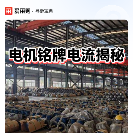
寻源宝典
‹
›