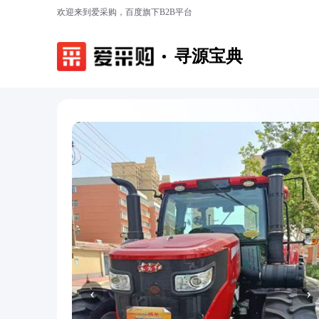
欢迎来到爱采购，百度旗下B2B平台
寻源宝典
‹
›