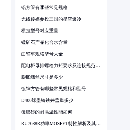
铝方管有哪些常见规格
光线传媒参投三国的星空爆冷
横担型号对应重量
锰矿石产品化合水含量
曲臂车规格型号大全
配电柜母排螺栓力矩要求及连接规范详
解
膨胀螺丝尺寸是多少
镀锌方管有哪些常见规格和型号
D400球墨铸铁井盖重多少
覆膜砂的耐高温性能如何
RU7088R功率MOSFET特性解析及其在
可调电源设计中的实践