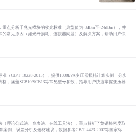
点分析千兆光模块的收光标准（典型值为-3dBm至-24dBm），并
常的常见原因（如光纤损耗、连接器问题）及解决方案，帮助用户快
/T 10228-2015），提供1000kVA变压器损耗计算实例，分步
，涵盖SCB10/SCB13等常见型号参数，指导用户快速掌握变压器
法（理论公式法、查表法、在线工具法），重点解析了黄铜棒密度取
计算案例、误差分析及选材建议，数据参考GB/T 4423-2007等国家标