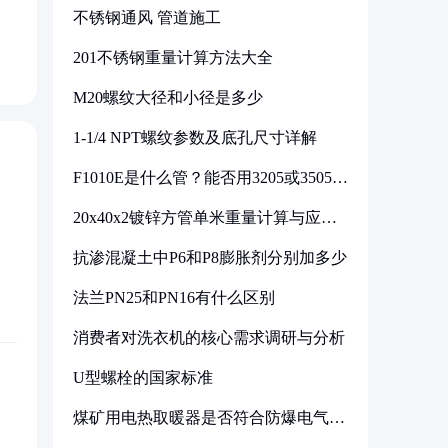
不锈钢通风 管道施工
201不锈钢重量计算方法大全
M20螺纹大径和小径是多少
1-1/4 NPT螺纹参数及底孔尺寸详解
F1010E是什么管？能否用3205或3505代
换
20x40x2镀锌方管单米重量计算与应用
分析
抗渗混凝土中P6和P8膨胀剂分别加多少
法兰PN25和PN16有什么区别
消费者对洗衣机的核心需求调研与分析
U型螺栓的国家标准
煤矿用电热取暖器是否符合防爆电气设
备标准