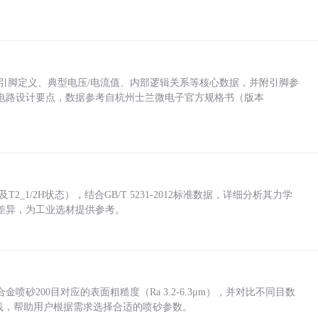
括各引脚定义、典型电压/电流值、内部逻辑关系等核心数据，并附引脚参
电路设计要点，数据参考自杭州士兰微电子官方规格书（版本
_1/2H状态），结合GB/T 5231-2012标准数据，详细分析其力学
差异，为工业选材提供参考。
砂200目对应的表面粗糙度（Ra 3.2-6.3μm），并对比不同目数
业实践，帮助用户根据需求选择合适的喷砂参数。