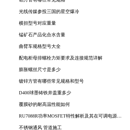
光线传媒参投三国的星空爆冷
横担型号对应重量
锰矿石产品化合水含量
曲臂车规格型号大全
配电柜母排螺栓力矩要求及连接规范详解
膨胀螺丝尺寸是多少
镀锌方管有哪些常见规格和型号
D400球墨铸铁井盖重多少
覆膜砂的耐高温性能如何
RU7088R功率MOSFET特性解析及其在可调电源设
计中的实践
不锈钢通风 管道施工