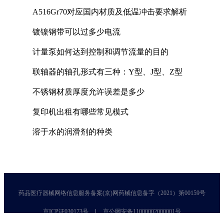
A516Gr70对应国内材质及低温冲击要求解析
镀镍钢带可以过多少电流
计量泵如何达到控制和调节流量的目的
联轴器的轴孔形式有三种：Y型、J型、Z型
不锈钢材质厚度允许误差是多少
复印机出租有哪些常见模式
溶于水的润滑剂的种类
药品医疗器械网络信息服务备案(京)网药械信息备字（2021）第00159号
京ICP证030173号
京公网安备11000002000001号