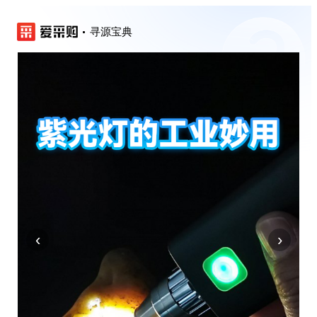
寻源宝典
‹
›