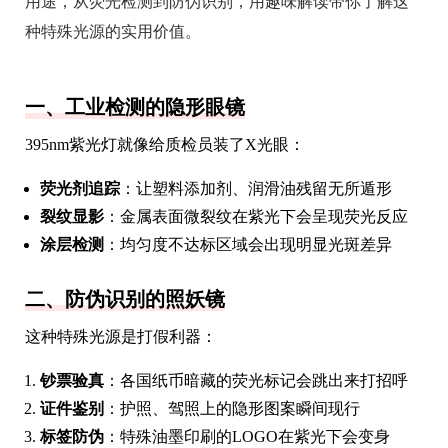
用途，从荧光检测到防伪识别，用趣味解读带你了解这
种特殊光源的实用价值。
一、工业检测的隐形眼镜
395nm紫光灯就像给质检员装了X光眼：
荧光剂追踪
：让塑料添加剂、润滑油残留无所遁形
裂纹显影
：金属表面微裂纹在紫光下会呈现荧光反应
涂层检测
：均匀度不达标区域会出现明显光斑差异
二、防伪识别的照妖镜
这种特殊光源是打假利器：
钞票验真
：各国纸币暗藏的荧光标记会跳出来打招呼
证件鉴别
：护照、驾照上的隐形图案瞬间现行
标签防伪
：特殊油墨印刷的LOGO在紫光下会变身