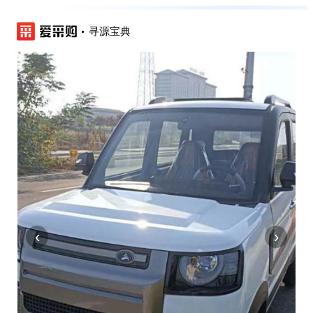
寻源宝典
‹
›