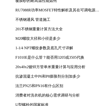
覆膜砂的耐高温性能如何
RU7088R功率MOSFET特性解析及其在可调电源设
计中的实践
不锈钢通风 管道施工
201不锈钢重量计算方法大全
M20螺纹大径和小径是多少
1-1/4 NPT螺纹参数及底孔尺寸详解
F1010E是什么管？能否用3205或3505代换
20x40x2镀锌方管单米重量计算与应用分析
抗渗混凝土中P6和P8膨胀剂分别加多少
法兰PN25和PN16有什么区别
消费者对洗衣机的核心需求调研与分析
U型螺栓的国家标准