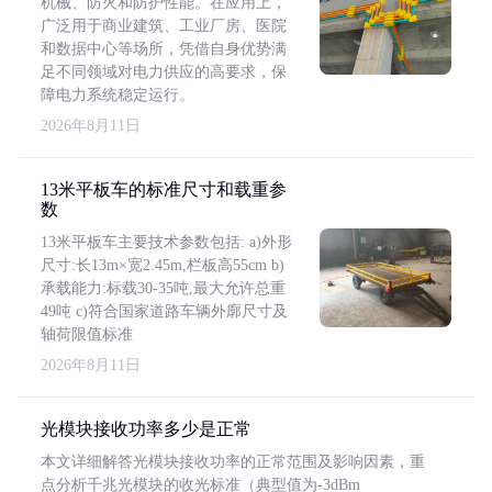
机械、防火和防护性能。在应用上，
广泛用于商业建筑、工业厂房、医院
和数据中心等场所，凭借自身优势满
足不同领域对电力供应的高要求，保
障电力系统稳定运行。
2026年8月11日
13米平板车的标准尺寸和载重参
数
13米平板车主要技术参数包括: a)外形
尺寸:长13m×宽2.45m,栏板高55cm b)
承载能力:标载30-35吨,最大允许总重
49吨 c)符合国家道路车辆外廓尺寸及
轴荷限值标准
2026年8月11日
光模块接收功率多少是正常
本文详细解答光模块接收功率的正常范围及影响因素，重
点分析千兆光模块的收光标准（典型值为-3dBm