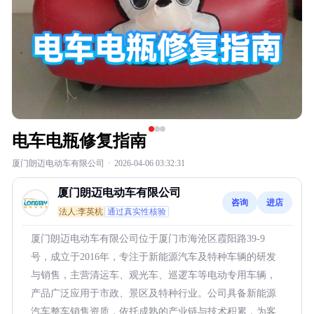
电车电瓶修复指南
厦门朗迈电动车有限公司
·
2026-04-06 03:32:31
厦门朗迈电动车有限公司
咨询
进店
法人:李英杭
通过真实性核验
厦门朗迈电动车有限公司位于厦门市海沧区霞阳路39-9
号，成立于2016年，专注于新能源汽车及特种车辆的研发
与销售，主营清运车、观光车、巡逻车等电动专用车辆，
产品广泛应用于市政、景区及特种行业。公司具备新能源
汽车整车销售资质，依托成熟的产业链与技术积累，为客