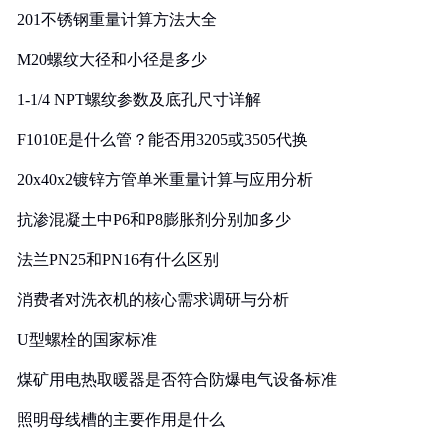
201不锈钢重量计算方法大全
M20螺纹大径和小径是多少
1-1/4 NPT螺纹参数及底孔尺寸详解
F1010E是什么管？能否用3205或3505代换
20x40x2镀锌方管单米重量计算与应用分析
抗渗混凝土中P6和P8膨胀剂分别加多少
法兰PN25和PN16有什么区别
消费者对洗衣机的核心需求调研与分析
U型螺栓的国家标准
煤矿用电热取暖器是否符合防爆电气设备标准
照明母线槽的主要作用是什么