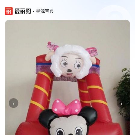
寻源宝典
‹
›