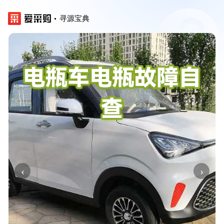
寻源宝典
‹
›