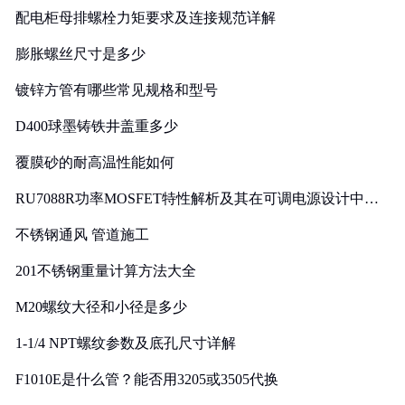
配电柜母排螺栓力矩要求及连接规范详解
膨胀螺丝尺寸是多少
镀锌方管有哪些常见规格和型号
D400球墨铸铁井盖重多少
覆膜砂的耐高温性能如何
RU7088R功率MOSFET特性解析及其在可调电源设计中的
实践
不锈钢通风 管道施工
201不锈钢重量计算方法大全
M20螺纹大径和小径是多少
1-1/4 NPT螺纹参数及底孔尺寸详解
F1010E是什么管？能否用3205或3505代换