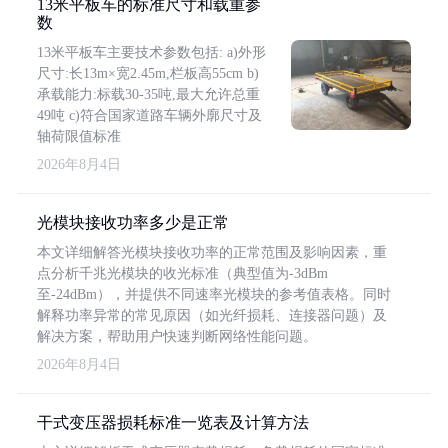
13米平板车的标准尺寸和载重参
数
13米平板车主要技术参数包括: a)外形
尺寸:长13m×宽2.45m,栏板高55cm b)
承载能力:标载30-35吨,最大允许总重
49吨 c)符合国家道路车辆外廓尺寸及
轴荷限值标准
2026年8月4日
光模块接收功率多少是正常
本文详细解答光模块接收功率的正常范围及影响因素，重
点分析千兆光模块的收光标准（典型值为-3dBm
至-24dBm），并提供不同速率光模块的参考值表格。同时
解释功率异常的常见原因（如光纤损耗、连接器问题）及
解决方案，帮助用户快速判断网络性能问题。
2026年8月4日
干式变压器损耗标准一览表及计算方法