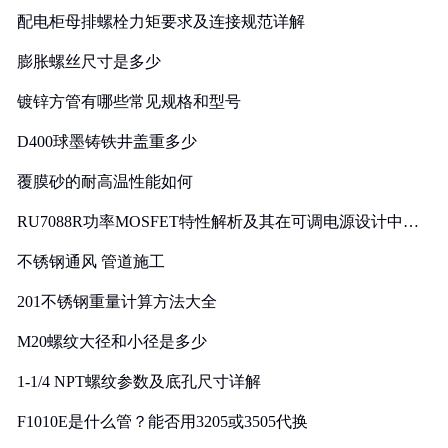
配电柜母排螺栓力矩要求及连接规范详解
膨胀螺丝尺寸是多少
镀锌方管有哪些常见规格和型号
D400球墨铸铁井盖重多少
覆膜砂的耐高温性能如何
RU7088R功率MOSFET特性解析及其在可调电源设计中的
实践
不锈钢通风 管道施工
201不锈钢重量计算方法大全
M20螺纹大径和小径是多少
1-1/4 NPT螺纹参数及底孔尺寸详解
F1010E是什么管？能否用3205或3505代换