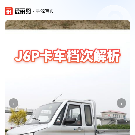
寻源宝典
‹
›