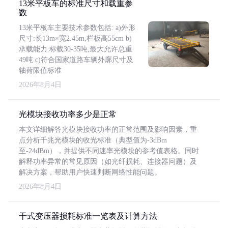
13米平板车的标准尺寸和载重参
数
13米平板车主要技术参数包括: a)外形
尺寸:长13m×宽2.45m,栏板高55cm b)
承载能力:标载30-35吨,最大允许总重
49吨 c)符合国家道路车辆外廓尺寸及
轴荷限值标准
2026年8月4日
光模块接收功率多少是正常
本文详细解答光模块接收功率的正常范围及影响因素，重
点分析千兆光模块的收光标准（典型值为-3dBm
至-24dBm），并提供不同速率光模块的参考值表格。同时
解释功率异常的常见原因（如光纤损耗、连接器问题）及
解决方案，帮助用户快速判断网络性能问题。
2026年8月4日
干式变压器损耗标准一览表及计算方法