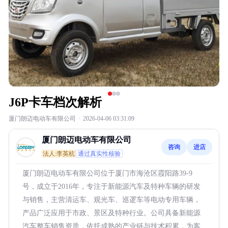
J6P卡车档次解析
厦门朗迈电动车有限公司
·
2026-04-06 03:31:09
厦门朗迈电动车有限公司
咨询
进店
法人:李英杭
通过真实性核验
厦门朗迈电动车有限公司位于厦门市海沧区霞阳路39-9
号，成立于2016年，专注于新能源汽车及特种车辆的研发
与销售，主营清运车、观光车、巡逻车等电动专用车辆，
产品广泛应用于市政、景区及特种行业。公司具备新能源
汽车整车销售资质，依托成熟的产业链与技术积累，为客