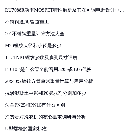
RU7088R功率MOSFET特性解析及其在可调电源设计中的
实践
不锈钢通风 管道施工
201不锈钢重量计算方法大全
M20螺纹大径和小径是多少
1-1/4 NPT螺纹参数及底孔尺寸详解
F1010E是什么管？能否用3205或3505代换
20x40x2镀锌方管单米重量计算与应用分析
抗渗混凝土中P6和P8膨胀剂分别加多少
法兰PN25和PN16有什么区别
消费者对洗衣机的核心需求调研与分析
U型螺栓的国家标准