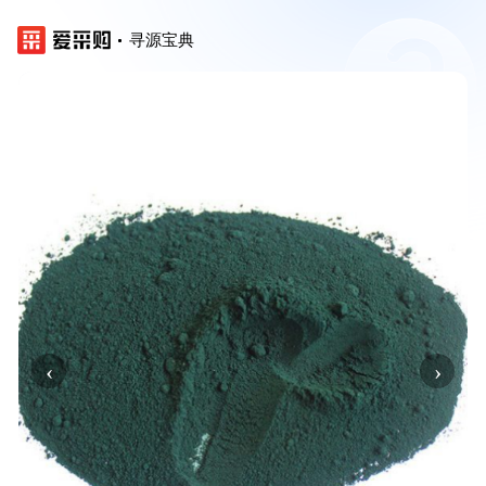
寻源宝典
‹
›