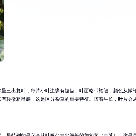
常呈三出复叶，每片小叶边缘有锯齿，叶面略带褶皱，颜色从嫩
来有轻微粗糙感，这是区分杂草的重要特征。随着生长，叶片会
。
线。最特别的是它会从叶腋处抽出细长的匍匐茎（走茎），这是