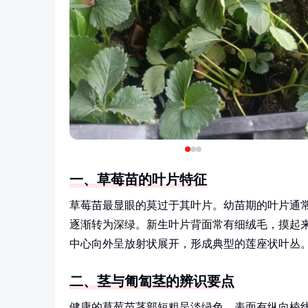
一、草莓苗的叶片特征
草莓苗最显眼的莫过于其叶片。幼苗期的叶片通
逐渐转为深绿。新生叶片背面常有细绒毛，摸起
中心向外呈放射状展开，形成典型的莲座状叶丛
二、茎与匍匐茎的辨识要点
健康的草莓苗茎部短粗呈淡绿色，表面有纵向棱