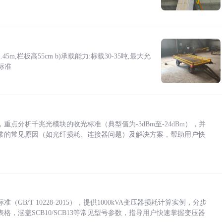
5m,栏板高55cm b)承载能力:标载30-35吨,最大允
标准
点分析千兆光模块的收光标准（典型值为-3dBm至-24dBm），并
常的常见原因（如光纤损耗、连接器问题）及解决方案，帮助用户快
/T 10228-2015），提供1000kVA变压器损耗计算实例，分步
，涵盖SCB10/SCB13等常见型号参数，指导用户快速掌握变压器