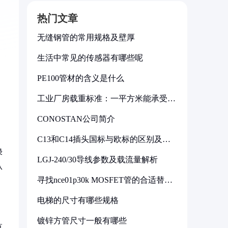
热门文章
无缝钢管的常用规格及壁厚
生活中常见的传感器有哪些呢
PE100管材的含义是什么
工业厂房载重标准：一平方米能承受多
少公斤
CONOSTAN公司简介
C13和C14插头国标与欧标的区别及其
标准解析
绿
LGJ-240/30导线参数及载流量解析
从
寻找nce01p30k MOSFET管的合适替代
型号
电梯的尺寸有哪些规格
镀锌方管尺寸一般有哪些
草