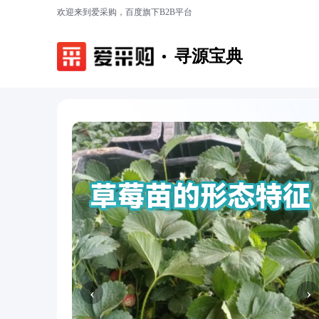
欢迎来到爱采购，百度旗下B2B平台
寻源宝典
‹
›