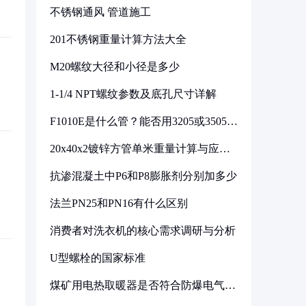
不锈钢通风 管道施工
201不锈钢重量计算方法大全
M20螺纹大径和小径是多少
1-1/4 NPT螺纹参数及底孔尺寸详解
F1010E是什么管？能否用3205或3505代
换
20x40x2镀锌方管单米重量计算与应用
分析
抗渗混凝土中P6和P8膨胀剂分别加多少
法兰PN25和PN16有什么区别
消费者对洗衣机的核心需求调研与分析
U型螺栓的国家标准
煤矿用电热取暖器是否符合防爆电气设
备标准