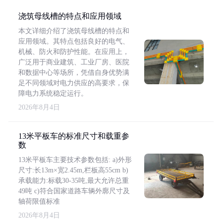
浇筑母线槽的特点和应用领域
本文详细介绍了浇筑母线槽的特点和
应用领域。其特点包括良好的电气、
机械、防火和防护性能。在应用上，
广泛用于商业建筑、工业厂房、医院
和数据中心等场所，凭借自身优势满
足不同领域对电力供应的高要求，保
障电力系统稳定运行。
2026年8月4日
13米平板车的标准尺寸和载重参
数
13米平板车主要技术参数包括: a)外形
尺寸:长13m×宽2.45m,栏板高55cm b)
承载能力:标载30-35吨,最大允许总重
49吨 c)符合国家道路车辆外廓尺寸及
轴荷限值标准
2026年8月4日