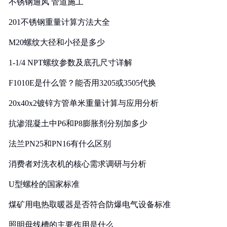
不锈钢通风 管道施工
201不锈钢重量计算方法大全
M20螺纹大径和小径是多少
1-1/4 NPT螺纹参数及底孔尺寸详解
F1010E是什么管？能否用3205或3505代换
20x40x2镀锌方管单米重量计算与应用分析
抗渗混凝土中P6和P8膨胀剂分别加多少
法兰PN25和PN16有什么区别
消费者对洗衣机的核心需求调研与分析
U型螺栓的国家标准
煤矿用电热取暖器是否符合防爆电气设备标准
照明母线槽的主要作用是什么