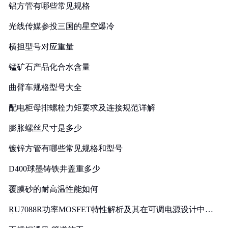
铝方管有哪些常见规格
光线传媒参投三国的星空爆冷
横担型号对应重量
锰矿石产品化合水含量
曲臂车规格型号大全
配电柜母排螺栓力矩要求及连接规范详解
膨胀螺丝尺寸是多少
镀锌方管有哪些常见规格和型号
D400球墨铸铁井盖重多少
覆膜砂的耐高温性能如何
RU7088R功率MOSFET特性解析及其在可调电源设计中的
实践