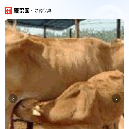
寻源宝典
‹
›