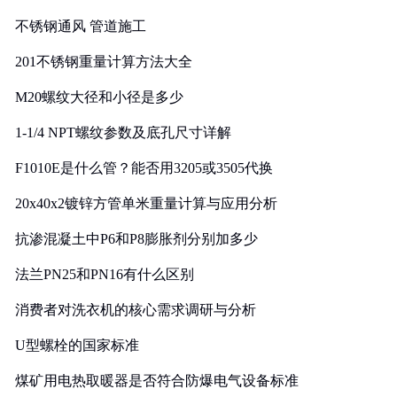
实践
不锈钢通风 管道施工
201不锈钢重量计算方法大全
M20螺纹大径和小径是多少
1-1/4 NPT螺纹参数及底孔尺寸详解
F1010E是什么管？能否用3205或3505代换
20x40x2镀锌方管单米重量计算与应用分析
抗渗混凝土中P6和P8膨胀剂分别加多少
法兰PN25和PN16有什么区别
消费者对洗衣机的核心需求调研与分析
U型螺栓的国家标准
煤矿用电热取暖器是否符合防爆电气设备标准