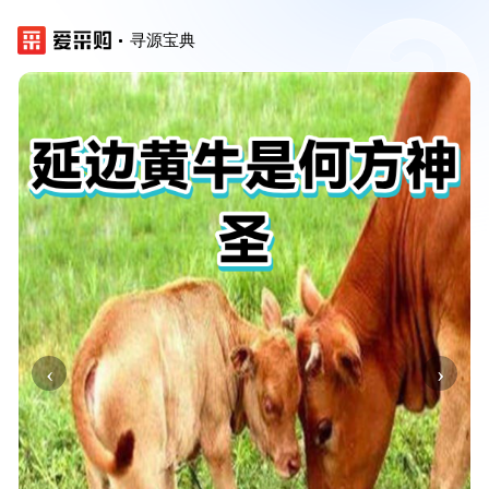
寻源宝典
‹
›