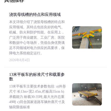
其他推荐
浇筑母线槽的特点和应用领域
本文详细介绍了浇筑母线槽的特点和
应用领域。其特点包括良好的电气、
机械、防火和防护性能。在应用上，
广泛用于商业建筑、工业厂房、医院
和数据中心等场所，凭借自身优势满
足不同领域对电力供应的高要求，保
障电力系统稳定运行。
2026年8月4日
13米平板车的标准尺寸和载重参
数
13米平板车主要技术参数包括: a)外形
尺寸:长13m×宽2.45m,栏板高55cm b)
承载能力:标载30-35吨,最大允许总重
49吨 c)符合国家道路车辆外廓尺寸及
轴荷限值标准