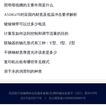
照明母线槽的主要作用是什么
A516Gr70对应国内材质及低温冲击要求解析
镀镍钢带可以过多少电流
计量泵如何达到控制和调节流量的目的
联轴器的轴孔形式有三种：Y型、J型、Z型
不锈钢材质厚度允许误差是多少
复印机出租有哪些常见模式
溶于水的润滑剂的种类
药品医疗器械网络信息服务备案(京)网药械信息备字（2021）第00159号
京ICP证030173号
京公网安备11000002000001号