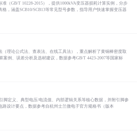
/T 10228-2015），提供1000kVA变压器损耗计算实例，分步
，涵盖SCB10/SCB13等常见型号参数，指导用户快速掌握变压器
法（理论公式法、查表法、在线工具法），重点解析了黄铜棒密度取
计算案例、误差分析及选材建议，数据参考GB/T 4423-2007等国家标
括各引脚定义、典型电压/电流值、内部逻辑关系等核心数据，并附引脚参
电路设计要点，数据参考自杭州士兰微电子官方规格书（版本