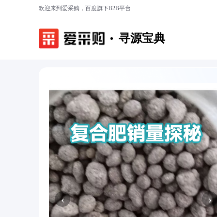
欢迎来到爱采购，百度旗下B2B平台
寻源宝典
‹
›