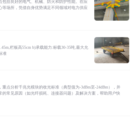
点包括良好的电气、机械、防火和防护性能。在应
心等场所，凭借自身优势满足不同领域对电力供应
5m,栏板高55cm b)承载能力:标载30-35吨,最大允
标准
点分析千兆光模块的收光标准（典型值为-3dBm至-24dBm），并
常的常见原因（如光纤损耗、连接器问题）及解决方案，帮助用户快