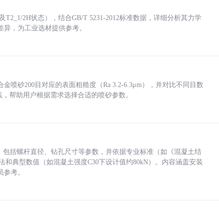
_1/2H状态），结合GB/T 5231-2012标准数据，详细分析其力学
差异，为工业选材提供参考。
砂200目对应的表面粗糙度（Ra 3.2-6.3μm），并对比不同目数
业实践，帮助用户根据需求选择合适的喷砂参数。
力，包括螺杆直径、钻孔尺寸等参数，并依据专业标准（如《混凝土结
方法和典型数值（如混凝土强度C30下设计值约80kN）。内容涵盖安装
员参考。