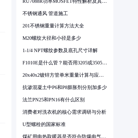
RU7088R功率MOSFET特性解析及其在
可调电源设计中的实践
不锈钢通风 管道施工
201不锈钢重量计算方法大全
M20螺纹大径和小径是多少
1-1/4 NPT螺纹参数及底孔尺寸详解
F1010E是什么管？能否用3205或3505代
换
20x40x2镀锌方管单米重量计算与应用
分析
抗渗混凝土中P6和P8膨胀剂分别加多少
法兰PN25和PN16有什么区别
消费者对洗衣机的核心需求调研与分析
U型螺栓的国家标准
煤矿用电热取暖器是否符合防爆电气设