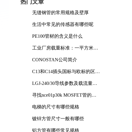
热门文章
无缝钢管的常用规格及壁厚
生活中常见的传感器有哪些呢
PE100管材的含义是什么
工业厂房载重标准：一平方米能
承受多少公斤
CONOSTAN公司简介
C13和C14插头国标与欧标的区别
及其标准解析
LGJ-240/30导线参数及载流量解
析
寻找nce01p30k MOSFET管的合
适替代型号
电梯的尺寸有哪些规格
镀锌方管尺寸一般有哪些
铝方管有哪些常见规格