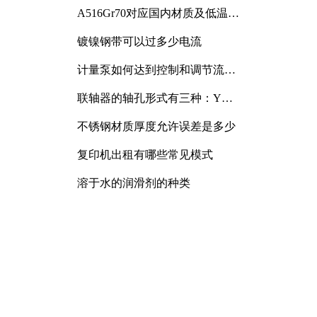
A516Gr70对应国内材质及低温冲
击要求解析
镀镍钢带可以过多少电流
计量泵如何达到控制和调节流量
的目的
联轴器的轴孔形式有三种：Y
型、J型、Z型
不锈钢材质厚度允许误差是多少
复印机出租有哪些常见模式
溶于水的润滑剂的种类