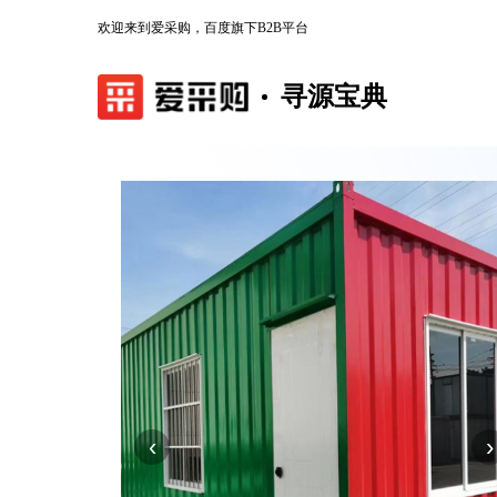
欢迎来到爱采购，百度旗下B2B平台
寻源宝典
‹
›