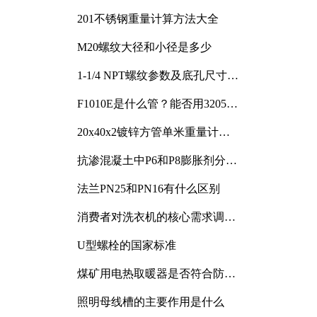
201不锈钢重量计算方法大全
M20螺纹大径和小径是多少
1-1/4 NPT螺纹参数及底孔尺寸详
解
F1010E是什么管？能否用3205或
3505代换
20x40x2镀锌方管单米重量计算
与应用分析
抗渗混凝土中P6和P8膨胀剂分别
加多少
法兰PN25和PN16有什么区别
消费者对洗衣机的核心需求调研
与分析
U型螺栓的国家标准
煤矿用电热取暖器是否符合防爆
电气设备标准
照明母线槽的主要作用是什么