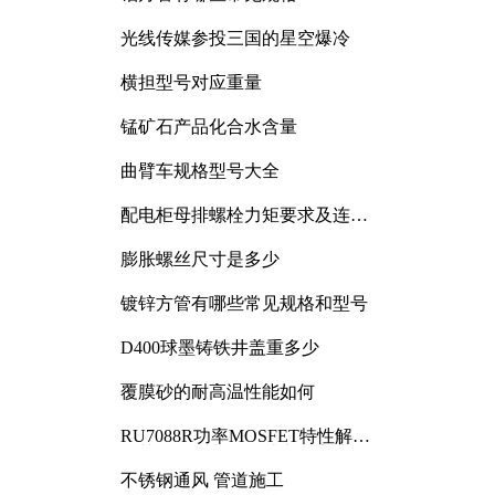
光线传媒参投三国的星空爆冷
横担型号对应重量
锰矿石产品化合水含量
曲臂车规格型号大全
配电柜母排螺栓力矩要求及连接
规范详解
膨胀螺丝尺寸是多少
镀锌方管有哪些常见规格和型号
D400球墨铸铁井盖重多少
覆膜砂的耐高温性能如何
RU7088R功率MOSFET特性解析
及其在可调电源设计中的实践
不锈钢通风 管道施工