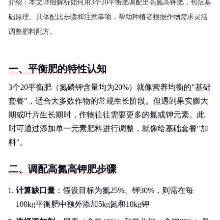
介绍：
本文详细解析如何用3个20平衡肥调配出高氮高钾肥，包括基
础原理、具体配比步骤和注意事项，帮助种植者根据作物需求灵活
调整肥料配方。
一、平衡肥的特性认知
3个20平衡肥（氮磷钾含量均为20%）就像营养均衡的"基础
套餐"，适合大多数作物的常规生长阶段。但遇到果实膨大
期或叶片生长期时，作物往往需要更多的氮或钾元素。此
时可通过添加单一元素肥料进行调整，就像给基础套餐"加
料"。
二、调配高氮高钾肥步骤
计算缺口量
：假设目标为氮25%、钾30%，则需在每
100kg平衡肥中额外添加5kg氮和10kg钾