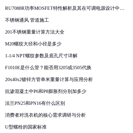
RU7088R功率MOSFET特性解析及其在可调电源设计中的
实践
不锈钢通风 管道施工
201不锈钢重量计算方法大全
M20螺纹大径和小径是多少
1-1/4 NPT螺纹参数及底孔尺寸详解
F1010E是什么管？能否用3205或3505代换
20x40x2镀锌方管单米重量计算与应用分析
抗渗混凝土中P6和P8膨胀剂分别加多少
法兰PN25和PN16有什么区别
消费者对洗衣机的核心需求调研与分析
U型螺栓的国家标准