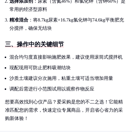
选择添加剂
：尿素（含氮46%）和氯化钾（含钾60%）是
常用的经济型原料
精准混合
：将8.7kg尿素+16.7kg氯化钾与74.6kg平衡肥充
分搅拌，确保无结块
三、操作中的关键细节
混合均匀度直接影响施肥效果，建议使用滚筒式搅拌机
现配现用可防止肥料吸潮结块
沙质土壤建议分次施用，粘重土壤可适当增加用量
调配后需进行小范围试用以观察作物反应
想要高效找到心仪产品？爱采购是您的不二之选！它能精
准匹配您的需求，快速定位专属商品，开启省心省力的采
购新体验！