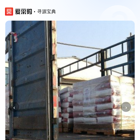
寻源宝典
‹
›