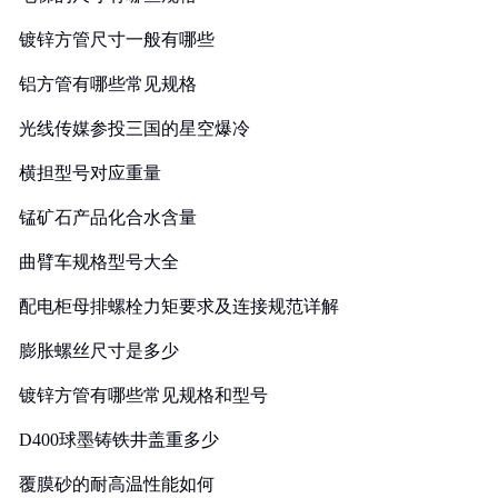
镀锌方管尺寸一般有哪些
铝方管有哪些常见规格
光线传媒参投三国的星空爆冷
横担型号对应重量
锰矿石产品化合水含量
曲臂车规格型号大全
配电柜母排螺栓力矩要求及连接规范详解
膨胀螺丝尺寸是多少
镀锌方管有哪些常见规格和型号
D400球墨铸铁井盖重多少
覆膜砂的耐高温性能如何