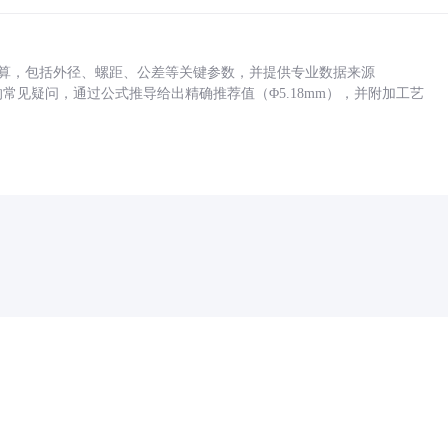
底孔计算，包括外径、螺距、公差等关键参数，并提供专业数据来源
孔尺寸的常见疑问，通过公式推导给出精确推荐值（Φ5.18mm），并附加工艺
药品医疗器械网络信息服务备案(京)网药械信息备字（2021）第00159号
京ICP证030173号
京公网安备11000002000001号