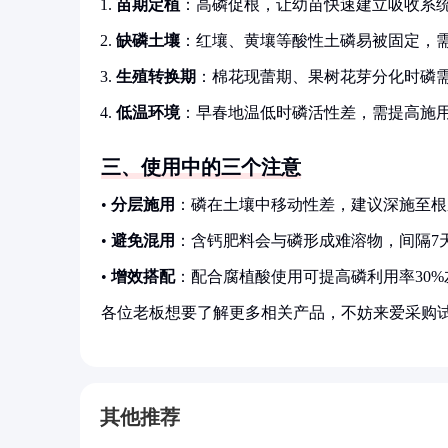
苗期定植
：高磷促根，让幼苗快速建立吸收系
缺磷土壤
：红壤、黄壤等酸性土磷易被固定，
生殖转换期
：棉花现蕾期、果树花芽分化时磷
低温环境
：早春地温低时磷活性差，需提高施
三、使用中的三个注意
•
分层施用
：磷在土壤中移动性差，建议深施至根
•
避免混用
：含钙肥料会与磷形成难溶物，间隔7
•
增效搭配
：配合腐植酸使用可提高磷利用率30%
各位老板想要了解更多相关产品，不妨来爱采购
其他推荐