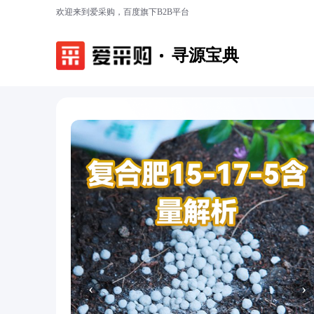
欢迎来到爱采购，百度旗下B2B平台
寻源宝典
‹
›