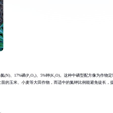
)、17%磷(P₂O₅)、5%钾(K₂O)。这种中磷型配方像为作物定
壮苗的玉米、小麦等大田作物，而适中的氮钾比例能避免徒长，