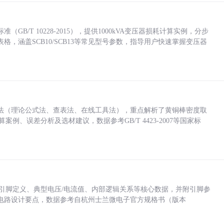
/T 10228-2015），提供1000kVA变压器损耗计算实例，分步
，涵盖SCB10/SCB13等常见型号参数，指导用户快速掌握变压器
法（理论公式法、查表法、在线工具法），重点解析了黄铜棒密度取
计算案例、误差分析及选材建议，数据参考GB/T 4423-2007等国家标
括各引脚定义、典型电压/电流值、内部逻辑关系等核心数据，并附引脚参
电路设计要点，数据参考自杭州士兰微电子官方规格书（版本