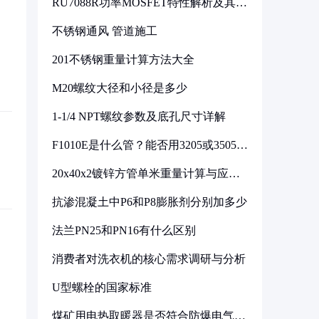
RU7088R功率MOSFET特性解析及其在
可调电源设计中的实践
不锈钢通风 管道施工
201不锈钢重量计算方法大全
M20螺纹大径和小径是多少
1-1/4 NPT螺纹参数及底孔尺寸详解
F1010E是什么管？能否用3205或3505代
换
20x40x2镀锌方管单米重量计算与应用
分析
抗渗混凝土中P6和P8膨胀剂分别加多少
法兰PN25和PN16有什么区别
消费者对洗衣机的核心需求调研与分析
U型螺栓的国家标准
煤矿用电热取暖器是否符合防爆电气设