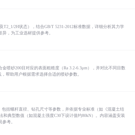
_1/2H状态），结合GB/T 5231-2012标准数据，详细分析其力学
差异，为工业选材提供参考。
砂200目对应的表面粗糙度（Ra 3.2-6.3μm），并对比不同目数
业实践，帮助用户根据需求选择合适的喷砂参数。
力，包括螺杆直径、钻孔尺寸等参数，并依据专业标准（如《混凝土结
方法和典型数值（如混凝土强度C30下设计值约80kN）。内容涵盖安装
员参考。