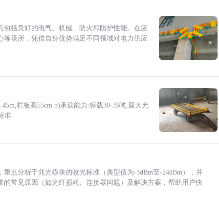
点包括良好的电气、机械、防火和防护性能。在应
心等场所，凭借自身优势满足不同领域对电力供应
5m,栏板高55cm b)承载能力:标载30-35吨,最大允
标准
点分析千兆光模块的收光标准（典型值为-3dBm至-24dBm），并
常的常见原因（如光纤损耗、连接器问题）及解决方案，帮助用户快