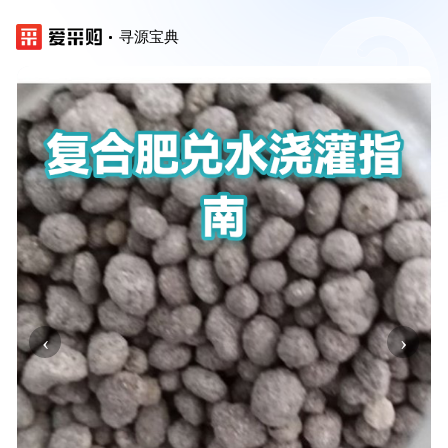
寻源宝典
‹
›