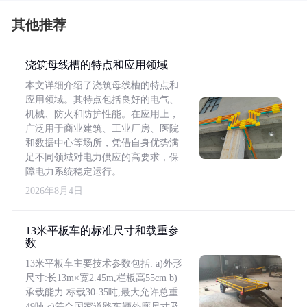
其他推荐
浇筑母线槽的特点和应用领域
本文详细介绍了浇筑母线槽的特点和
应用领域。其特点包括良好的电气、
机械、防火和防护性能。在应用上，
广泛用于商业建筑、工业厂房、医院
和数据中心等场所，凭借自身优势满
足不同领域对电力供应的高要求，保
障电力系统稳定运行。
2026年8月4日
13米平板车的标准尺寸和载重参
数
13米平板车主要技术参数包括: a)外形
尺寸:长13m×宽2.45m,栏板高55cm b)
承载能力:标载30-35吨,最大允许总重
49吨 c)符合国家道路车辆外廓尺寸及