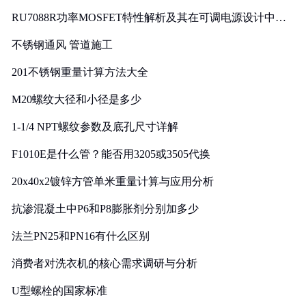
RU7088R功率MOSFET特性解析及其在可调电源设计中的
实践
不锈钢通风 管道施工
201不锈钢重量计算方法大全
M20螺纹大径和小径是多少
1-1/4 NPT螺纹参数及底孔尺寸详解
F1010E是什么管？能否用3205或3505代换
20x40x2镀锌方管单米重量计算与应用分析
抗渗混凝土中P6和P8膨胀剂分别加多少
法兰PN25和PN16有什么区别
消费者对洗衣机的核心需求调研与分析
U型螺栓的国家标准