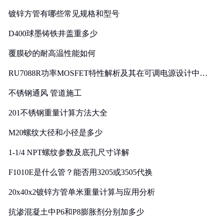
镀锌方管有哪些常见规格和型号
D400球墨铸铁井盖重多少
覆膜砂的耐高温性能如何
RU7088R功率MOSFET特性解析及其在可调电源设计中的
实践
不锈钢通风 管道施工
201不锈钢重量计算方法大全
M20螺纹大径和小径是多少
1-1/4 NPT螺纹参数及底孔尺寸详解
F1010E是什么管？能否用3205或3505代换
20x40x2镀锌方管单米重量计算与应用分析
抗渗混凝土中P6和P8膨胀剂分别加多少