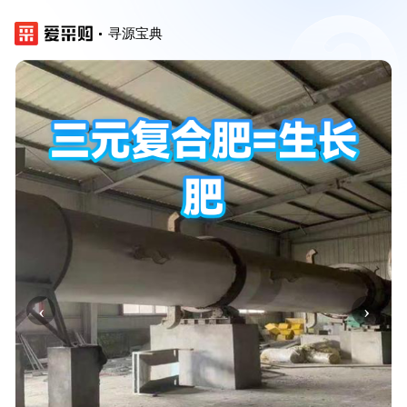
寻源宝典
‹
›