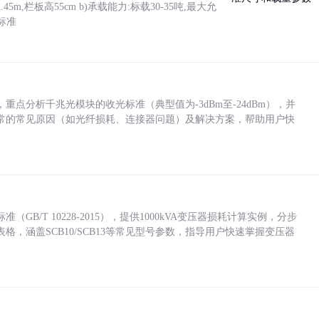
5m,栏板高55cm b)承载能力:标载30-35吨,最大允
标准
点分析千兆光模块的收光标准（典型值为-3dBm至-24dBm），并
常的常见原因（如光纤损耗、连接器问题）及解决方案，帮助用户快
/T 10228-2015），提供1000kVA变压器损耗计算实例，分步
，涵盖SCB10/SCB13等常见型号参数，指导用户快速掌握变压器