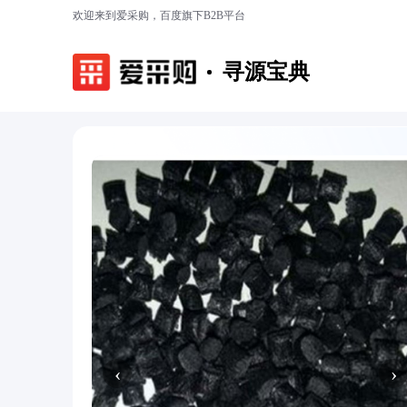
欢迎来到爱采购，百度旗下B2B平台
寻源宝典
‹
›