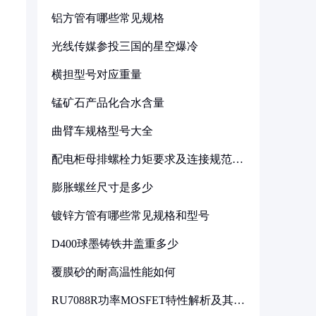
铝方管有哪些常见规格
光线传媒参投三国的星空爆冷
横担型号对应重量
锰矿石产品化合水含量
曲臂车规格型号大全
配电柜母排螺栓力矩要求及连接规范详
解
膨胀螺丝尺寸是多少
镀锌方管有哪些常见规格和型号
D400球墨铸铁井盖重多少
覆膜砂的耐高温性能如何
RU7088R功率MOSFET特性解析及其在
可调电源设计中的实践