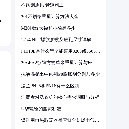
不锈钢通风 管道施工
201不锈钢重量计算方法大全
采
M20螺纹大径和小径是多少
1-1/4 NPT螺纹参数及底孔尺寸详解
F1010E是什么管？能否用3205或3505代
换
20x40x2镀锌方管单米重量计算与应用
分析
抗渗混凝土中P6和P8膨胀剂分别加多少
法兰PN25和PN16有什么区别
消费者对洗衣机的核心需求调研与分析
U型螺栓的国家标准
煤矿用电热取暖器是否符合防爆电气设
备标准