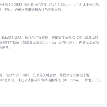
砂200目对应的表面粗糙度（Ra 3.2-6.3μm），并对比不同目数
业实践，帮助用户根据需求选择合适的喷砂参数。
力，包括螺杆直径、钻孔尺寸等参数，并依据专业标准（如《混凝土结
方法和典型数值（如混凝土强度C30下设计值约80kN）。内容涵盖安装
员参考。
底孔计算，包括外径、螺距、公差等关键参数，并提供专业数据来源
孔尺寸的常见疑问，通过公式推导给出精确推荐值（Φ5.18mm），并附加工艺