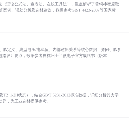
法（理论公式法、查表法、在线工具法），重点解析了黄铜棒密度取
计算案例、误差分析及选材建议，数据参考GB/T 4423-2007等国家标
括各引脚定义、典型电压/电流值、内部逻辑关系等核心数据，并附引脚参
电路设计要点，数据参考自杭州士兰微电子官方规格书（版本
_1/2H状态），结合GB/T 5231-2012标准数据，详细分析其力学
差异，为工业选材提供参考。