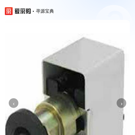
寻源宝典
‹
›