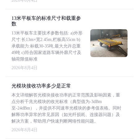
2026年8月4日
13米平板车的标准尺寸和载重参
数
13米平板车主要技术参数包括: a)外形
尺寸:长13m×宽2.45m,栏板高55cm b)
承载能力:标载30-35吨,最大允许总重
49吨 c)符合国家道路车辆外廓尺寸及
轴荷限值标准
2026年8月4日
光模块接收功率多少是正常
本文详细解答光模块接收功率的正常范围及影响因素，重
点分析千兆光模块的收光标准（典型值为-3dBm
至-24dBm），并提供不同速率光模块的参考值表格。同时
解释功率异常的常见原因（如光纤损耗、连接器问题）及
解决方案，帮助用户快速判断网络性能问题。
2026年8月4日