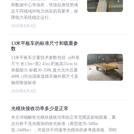
和数据中心等场所，凭借自身优势满
足不同领域对电力供应的高要求，保
障电力系统稳定运行。
2026年8月4日
13米平板车的标准尺寸和载重参
数
13米平板车主要技术参数包括: a)外形
尺寸:长13m×宽2.45m,栏板高55cm b)
承载能力:标载30-35吨,最大允许总重
49吨 c)符合国家道路车辆外廓尺寸及
轴荷限值标准
2026年8月4日
光模块接收功率多少是正常
本文详细解答光模块接收功率的正常范围及影响因素，重
点分析千兆光模块的收光标准（典型值为-3dBm
至-24dBm），并提供不同速率光模块的参考值表格。同时