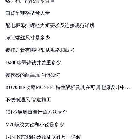
锰矿石产品化合水含量
曲臂车规格型号大全
配电柜母排螺栓力矩要求及连接规范详解
膨胀螺丝尺寸是多少
镀锌方管有哪些常见规格和型号
D400球墨铸铁井盖重多少
覆膜砂的耐高温性能如何
RU7088R功率MOSFET特性解析及其在可调电源设计中的
实践
不锈钢通风 管道施工
201不锈钢重量计算方法大全
M20螺纹大径和小径是多少
1-1/4 NPT螺纹参数及底孔尺寸详解