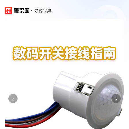
寻源宝典
‹
›