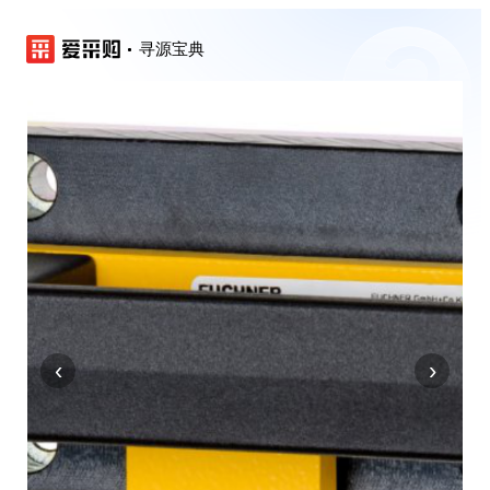
寻源宝典
‹
›