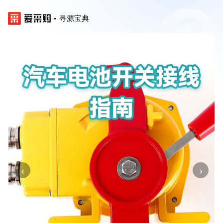
寻源宝典
‹
›