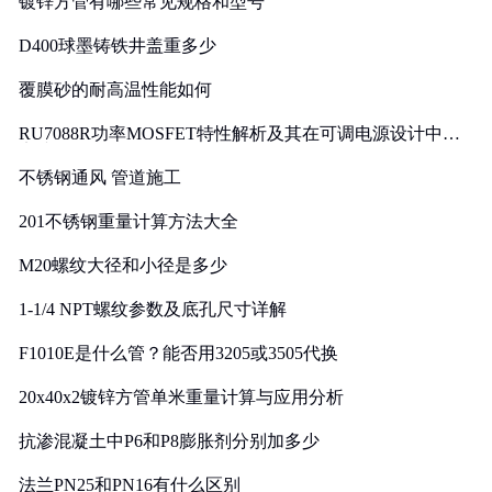
镀锌方管有哪些常见规格和型号
D400球墨铸铁井盖重多少
覆膜砂的耐高温性能如何
RU7088R功率MOSFET特性解析及其在可调电源设计中的
实践
不锈钢通风 管道施工
201不锈钢重量计算方法大全
M20螺纹大径和小径是多少
1-1/4 NPT螺纹参数及底孔尺寸详解
F1010E是什么管？能否用3205或3505代换
20x40x2镀锌方管单米重量计算与应用分析
抗渗混凝土中P6和P8膨胀剂分别加多少
法兰PN25和PN16有什么区别