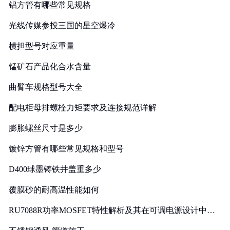
铝方管有哪些常见规格
光线传媒参投三国的星空爆冷
横担型号对应重量
锰矿石产品化合水含量
曲臂车规格型号大全
配电柜母排螺栓力矩要求及连接规范详解
膨胀螺丝尺寸是多少
镀锌方管有哪些常见规格和型号
D400球墨铸铁井盖重多少
覆膜砂的耐高温性能如何
RU7088R功率MOSFET特性解析及其在可调电源设计中的
实践