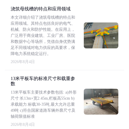
浇筑母线槽的特点和应用领域
本文详细介绍了浇筑母线槽的特点和
应用领域。其特点包括良好的电气、
机械、防火和防护性能。在应用上，
广泛用于商业建筑、工业厂房、医院
和数据中心等场所，凭借自身优势满
足不同领域对电力供应的高要求，保
障电力系统稳定运行。
2026年8月4日
13米平板车的标准尺寸和载重参
数
13米平板车主要技术参数包括: a)外形
尺寸:长13m×宽2.45m,栏板高55cm b)
承载能力:标载30-35吨,最大允许总重
49吨 c)符合国家道路车辆外廓尺寸及
轴荷限值标准
2026年8月4日