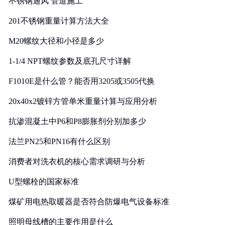
不锈钢通风 管道施工
201不锈钢重量计算方法大全
M20螺纹大径和小径是多少
1-1/4 NPT螺纹参数及底孔尺寸详解
F1010E是什么管？能否用3205或3505代换
20x40x2镀锌方管单米重量计算与应用分析
抗渗混凝土中P6和P8膨胀剂分别加多少
法兰PN25和PN16有什么区别
消费者对洗衣机的核心需求调研与分析
U型螺栓的国家标准
煤矿用电热取暖器是否符合防爆电气设备标准
照明母线槽的主要作用是什么