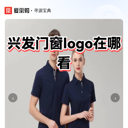
寻源宝典
‹
›