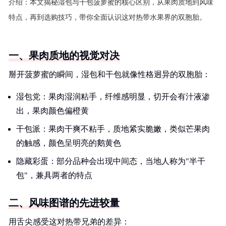
介绍：
本文揭秘湿包与干包菠萝蜜的核心区别，从果肉质地到风味
特点，再到选购技巧，带你全面认识这对热带水果界的双胞胎。
一、果肉质地的视觉对决
掰开菠萝蜜的瞬间，湿包和干包就像性格迥异的双胞胎：
湿包党：果肉湿润粘手，纤维感明显，切开会有汁液渗
出，果肉颜色偏橙黄
干包派：果肉干爽不粘手，质地紧实脆嫩，类似芒果肉
的触感，颜色呈明亮的鹅黄色
隐藏彩蛋：部分品种会出现中间态，当地人称为"半干
包"，兼具两者的特点
二、风味图谱的先进较量
用舌尖感受这对热带兄弟的差异：