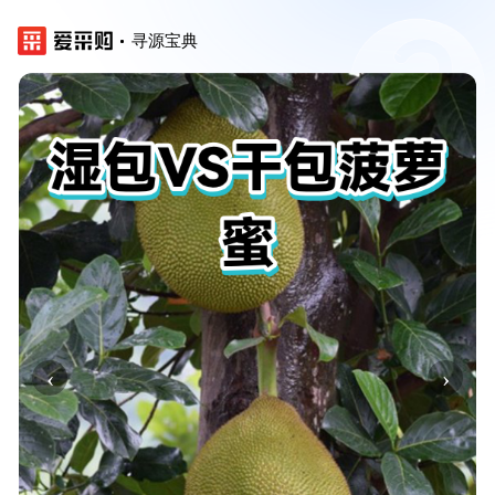
寻源宝典
‹
›