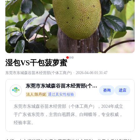
湿包VS干包菠萝蜜
东莞市东城森谷苗木经营部(个体工商户)
·
2026-04-06 01:31:47
东莞市东城森谷苗木经营部(个体
咨询
进店
工商户)
法人:陈丹妮
通过真实性核验
东莞市东城森谷苗木经营部（个体工商户），2024年成立
于广东省东莞市，主营白苞爵床、白蝴蝶等，专业权威，
经验丰富。