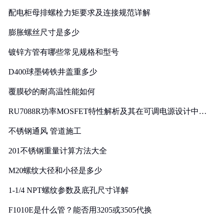
配电柜母排螺栓力矩要求及连接规范详解
膨胀螺丝尺寸是多少
镀锌方管有哪些常见规格和型号
D400球墨铸铁井盖重多少
覆膜砂的耐高温性能如何
RU7088R功率MOSFET特性解析及其在可调电源设计中的
实践
不锈钢通风 管道施工
201不锈钢重量计算方法大全
M20螺纹大径和小径是多少
1-1/4 NPT螺纹参数及底孔尺寸详解
F1010E是什么管？能否用3205或3505代换