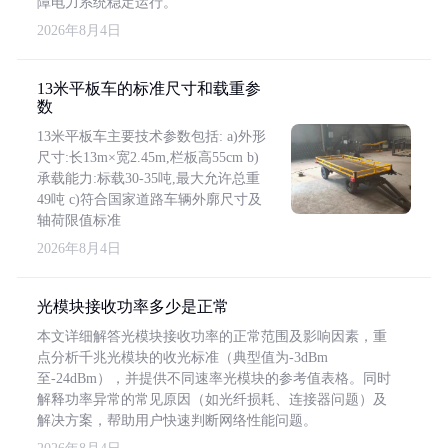
障电力系统稳定运行。
2026年8月4日
13米平板车的标准尺寸和载重参
数
13米平板车主要技术参数包括: a)外形
尺寸:长13m×宽2.45m,栏板高55cm b)
承载能力:标载30-35吨,最大允许总重
49吨 c)符合国家道路车辆外廓尺寸及
轴荷限值标准
2026年8月4日
光模块接收功率多少是正常
本文详细解答光模块接收功率的正常范围及影响因素，重
点分析千兆光模块的收光标准（典型值为-3dBm
至-24dBm），并提供不同速率光模块的参考值表格。同时
解释功率异常的常见原因（如光纤损耗、连接器问题）及
解决方案，帮助用户快速判断网络性能问题。