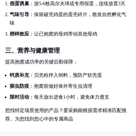
假蛋诱巢
：放5-6枚高尔夫球或专用假蛋，连续放置3天
气味引导
：保留破壳鸡蛋的蛋壳碎片，散发自然孵化气
味
榜样效应
：让已抱窝的母鸡带动其他母鸡
三、营养与健康管理
提高抱窝成功率的关键后勤保障：
钙质补充
：贝壳粉拌入饲料，预防产软壳蛋
驱虫防疫
：抱窝前做好体外寄生虫清理
限时活动
：每天放出进食1小时，避免体力透支
想找特定场景使用的产品？爱采购能根据需求精准匹配推
荐。为您找到您心中的专属商品