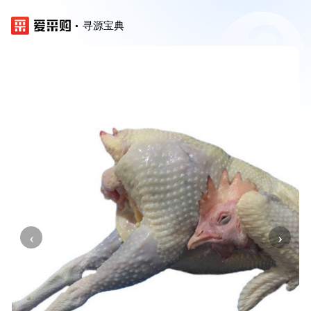
寻源宝典
‹
›