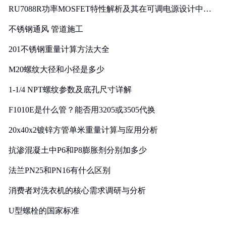
RU7088R功率MOSFET特性解析及其在可调电源设计中的
实践
不锈钢通风 管道施工
201不锈钢重量计算方法大全
M20螺纹大径和小径是多少
1-1/4 NPT螺纹参数及底孔尺寸详解
F1010E是什么管？能否用3205或3505代换
20x40x2镀锌方管单米重量计算与应用分析
抗渗混凝土中P6和P8膨胀剂分别加多少
法兰PN25和PN16有什么区别
消费者对洗衣机的核心需求调研与分析
U型螺栓的国家标准