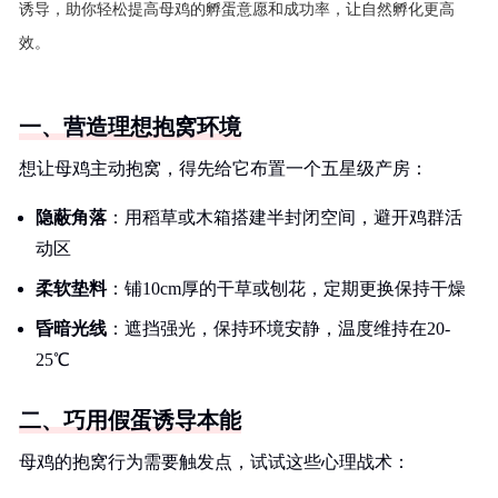
诱导，助你轻松提高母鸡的孵蛋意愿和成功率，让自然孵化更高
效。
一、营造理想抱窝环境
想让母鸡主动抱窝，得先给它布置一个五星级产房：
隐蔽角落
：用稻草或木箱搭建半封闭空间，避开鸡群活
动区
柔软垫料
：铺10cm厚的干草或刨花，定期更换保持干燥
昏暗光线
：遮挡强光，保持环境安静，温度维持在20-
25℃
二、巧用假蛋诱导本能
母鸡的抱窝行为需要触发点，试试这些心理战术：