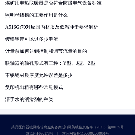
煤矿用电热取暖器是否符合防爆电气设备标准
照明母线槽的主要作用是什么
A516Gr70对应国内材质及低温冲击要求解析
镀镍钢带可以过多少电流
计量泵如何达到控制和调节流量的目的
联轴器的轴孔形式有三种：Y型、J型、Z型
不锈钢材质厚度允许误差是多少
复印机出租有哪些常见模式
溶于水的润滑剂的种类
药品医疗器械网络信息服务备案(京)网药械信息备字（2021）第00159号
京ICP证030173号
京公网安备11000002000001号