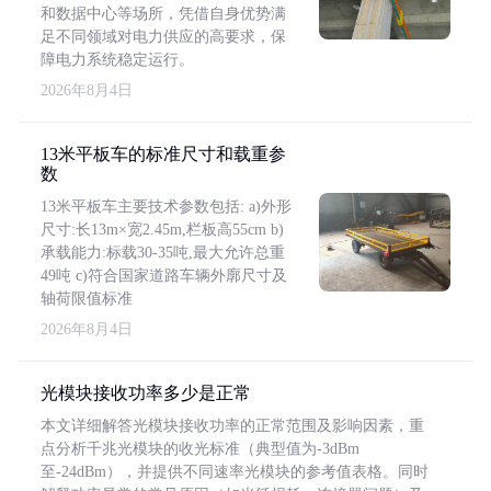
和数据中心等场所，凭借自身优势满
足不同领域对电力供应的高要求，保
障电力系统稳定运行。
2026年8月4日
13米平板车的标准尺寸和载重参
数
13米平板车主要技术参数包括: a)外形
尺寸:长13m×宽2.45m,栏板高55cm b)
承载能力:标载30-35吨,最大允许总重
49吨 c)符合国家道路车辆外廓尺寸及
轴荷限值标准
2026年8月4日
光模块接收功率多少是正常
本文详细解答光模块接收功率的正常范围及影响因素，重
点分析千兆光模块的收光标准（典型值为-3dBm
至-24dBm），并提供不同速率光模块的参考值表格。同时