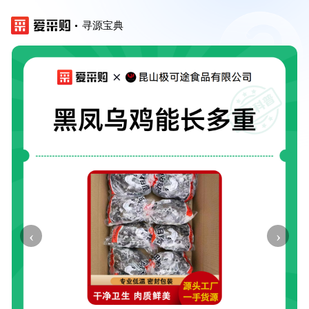
寻源宝典
‹
›