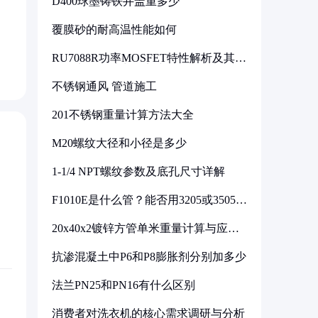
D400球墨铸铁井盖重多少
覆膜砂的耐高温性能如何
RU7088R功率MOSFET特性解析及其在
可调电源设计中的实践
不锈钢通风 管道施工
201不锈钢重量计算方法大全
M20螺纹大径和小径是多少
1-1/4 NPT螺纹参数及底孔尺寸详解
F1010E是什么管？能否用3205或3505代
换
20x40x2镀锌方管单米重量计算与应用
分析
抗渗混凝土中P6和P8膨胀剂分别加多少
法兰PN25和PN16有什么区别
消费者对洗衣机的核心需求调研与分析