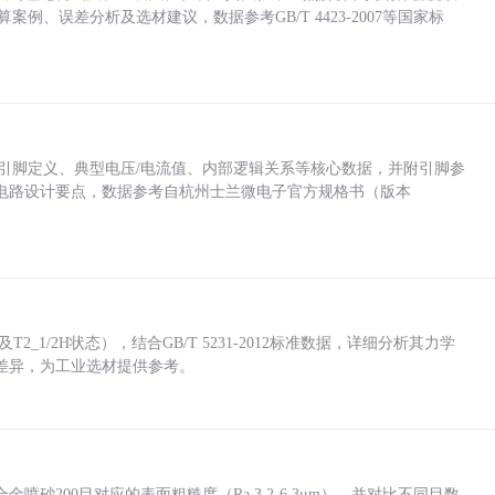
计算案例、误差分析及选材建议，数据参考GB/T 4423-2007等国家标
括各引脚定义、典型电压/电流值、内部逻辑关系等核心数据，并附引脚参
电路设计要点，数据参考自杭州士兰微电子官方规格书（版本
_1/2H状态），结合GB/T 5231-2012标准数据，详细分析其力学
差异，为工业选材提供参考。
砂200目对应的表面粗糙度（Ra 3.2-6.3μm），并对比不同目数