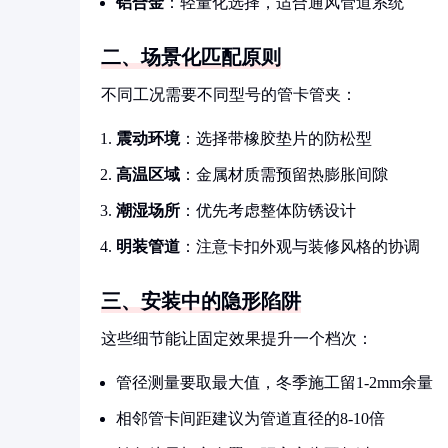
铝合金
：轻量化选择，适合通风管道系统
二、场景化匹配原则
不同工况需要不同型号的管卡管夹：
震动环境
：选择带橡胶垫片的防松型
高温区域
：金属材质需预留热膨胀间隙
潮湿场所
：优先考虑整体防锈设计
明装管道
：注意卡扣外观与装修风格的协调
三、安装中的隐形陷阱
这些细节能让固定效果提升一个档次：
管径测量要取最大值，冬季施工留1-2mm余量
相邻管卡间距建议为管道直径的8-10倍