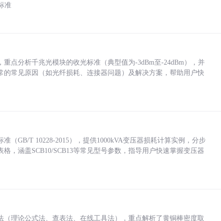
标准
点分析千兆光模块的收光标准（典型值为-3dBm至-24dBm），并
常的常见原因（如光纤损耗、连接器问题）及解决方案，帮助用户快
/T 10228-2015），提供1000kVA变压器损耗计算实例，分步
，涵盖SCB10/SCB13等常见型号参数，指导用户快速掌握变压器
法（理论公式法、查表法、在线工具法），重点解析了黄铜棒密度取