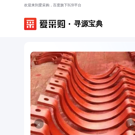
欢迎来到爱采购，百度旗下B2B平台
寻源宝典
‹
›