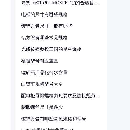
寻找nce01p30k MOSFET管的合适替代
型号
电梯的尺寸有哪些规格
镀锌方管尺寸一般有哪些
铝方管有哪些常见规格
光线传媒参投三国的星空爆冷
横担型号对应重量
锰矿石产品化合水含量
曲臂车规格型号大全
配电柜母排螺栓力矩要求及连接规范详
解
膨胀螺丝尺寸是多少
镀锌方管有哪些常见规格和型号