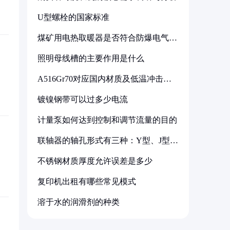
U型螺栓的国家标准
煤矿用电热取暖器是否符合防爆电气设
备标准
照明母线槽的主要作用是什么
A516Gr70对应国内材质及低温冲击要
求解析
镀镍钢带可以过多少电流
计量泵如何达到控制和调节流量的目的
联轴器的轴孔形式有三种：Y型、J型、
Z型
不锈钢材质厚度允许误差是多少
复印机出租有哪些常见模式
溶于水的润滑剂的种类