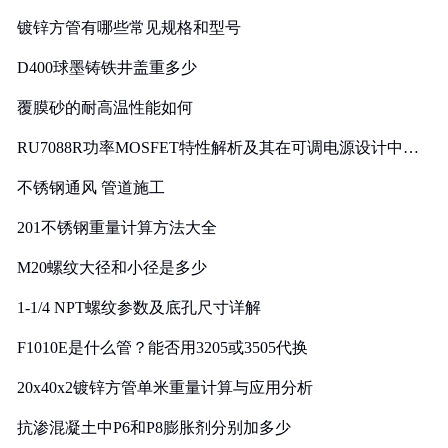
镀锌方管有哪些常见规格和型号
D400球墨铸铁井盖重多少
覆膜砂的耐高温性能如何
RU7088R功率MOSFET特性解析及其在可调电源设计中的
实践
不锈钢通风 管道施工
201不锈钢重量计算方法大全
M20螺纹大径和小径是多少
1-1/4 NPT螺纹参数及底孔尺寸详解
F1010E是什么管？能否用3205或3505代换
20x40x2镀锌方管单米重量计算与应用分析
抗渗混凝土中P6和P8膨胀剂分别加多少