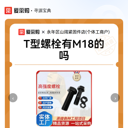
寻源宝典
‹
›