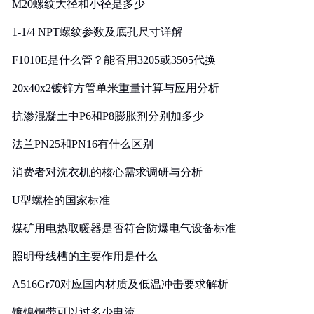
M20螺纹大径和小径是多少
1-1/4 NPT螺纹参数及底孔尺寸详解
F1010E是什么管？能否用3205或3505代换
20x40x2镀锌方管单米重量计算与应用分析
抗渗混凝土中P6和P8膨胀剂分别加多少
法兰PN25和PN16有什么区别
消费者对洗衣机的核心需求调研与分析
U型螺栓的国家标准
煤矿用电热取暖器是否符合防爆电气设备标准
照明母线槽的主要作用是什么
A516Gr70对应国内材质及低温冲击要求解析
镀镍钢带可以过多少电流