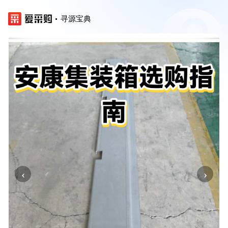
寻源宝典
‹
›