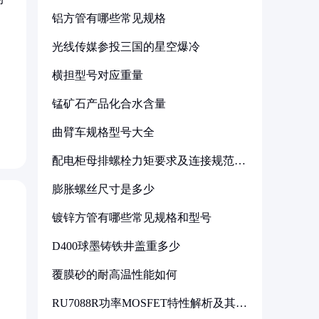
铝方管有哪些常见规格
光线传媒参投三国的星空爆冷
横担型号对应重量
锰矿石产品化合水含量
曲臂车规格型号大全
配电柜母排螺栓力矩要求及连接规范详
解
膨胀螺丝尺寸是多少
镀锌方管有哪些常见规格和型号
D400球墨铸铁井盖重多少
覆膜砂的耐高温性能如何
RU7088R功率MOSFET特性解析及其在
可调电源设计中的实践