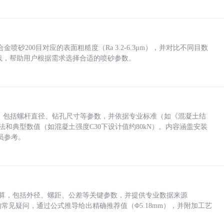
砂200目对应的表面粗糙度（Ra 3.2-6.3μm），并对比不同目数
业实践，帮助用户根据需求选择合适的喷砂参数。
力，包括螺杆直径、钻孔尺寸等参数，并依据专业标准（如《混凝土结
方法和典型数值（如混凝土强度C30下设计值约80kN）。内容涵盖安装
员参考。
底孔计算，包括外径、螺距、公差等关键参数，并提供专业数据来源
孔尺寸的常见疑问，通过公式推导给出精确推荐值（Φ5.18mm），并附加工艺