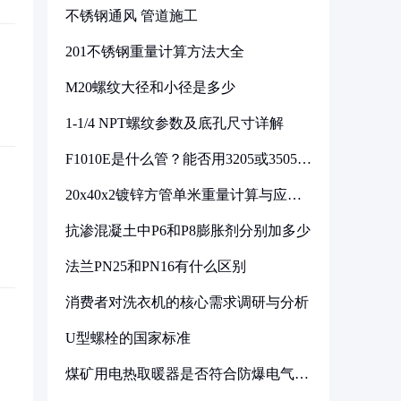
不锈钢通风 管道施工
201不锈钢重量计算方法大全
M20螺纹大径和小径是多少
1-1/4 NPT螺纹参数及底孔尺寸详解
F1010E是什么管？能否用3205或3505代
换
20x40x2镀锌方管单米重量计算与应用
分析
抗渗混凝土中P6和P8膨胀剂分别加多少
法兰PN25和PN16有什么区别
消费者对洗衣机的核心需求调研与分析
U型螺栓的国家标准
煤矿用电热取暖器是否符合防爆电气设
备标准