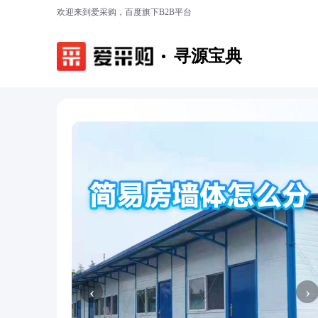
欢迎来到爱采购，百度旗下B2B平台
寻源宝典
‹
›