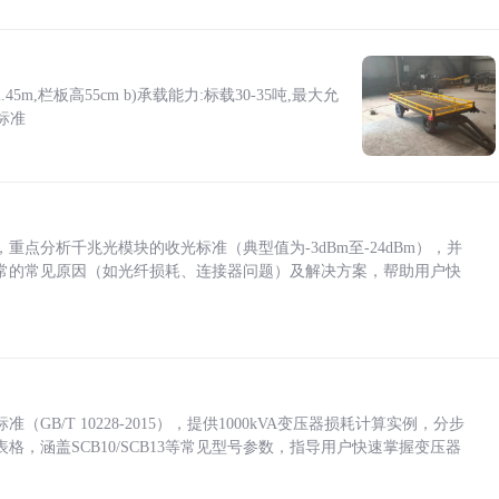
5m,栏板高55cm b)承载能力:标载30-35吨,最大允
标准
点分析千兆光模块的收光标准（典型值为-3dBm至-24dBm），并
常的常见原因（如光纤损耗、连接器问题）及解决方案，帮助用户快
/T 10228-2015），提供1000kVA变压器损耗计算实例，分步
，涵盖SCB10/SCB13等常见型号参数，指导用户快速掌握变压器