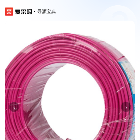
寻源宝典
‹
›