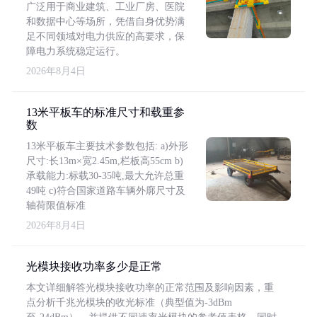
广泛用于商业建筑、工业厂房、医院
和数据中心等场所，凭借自身优势满
足不同领域对电力供应的高要求，保
障电力系统稳定运行。
2026年8月4日
13米平板车的标准尺寸和载重参
数
13米平板车主要技术参数包括: a)外形
尺寸:长13m×宽2.45m,栏板高55cm b)
承载能力:标载30-35吨,最大允许总重
49吨 c)符合国家道路车辆外廓尺寸及
轴荷限值标准
2026年8月4日
光模块接收功率多少是正常
本文详细解答光模块接收功率的正常范围及影响因素，重
点分析千兆光模块的收光标准（典型值为-3dBm