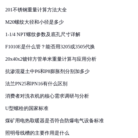
201不锈钢重量计算方法大全
M20螺纹大径和小径是多少
1-1/4 NPT螺纹参数及底孔尺寸详解
F1010E是什么管？能否用3205或3505代换
20x40x2镀锌方管单米重量计算与应用分析
抗渗混凝土中P6和P8膨胀剂分别加多少
法兰PN25和PN16有什么区别
消费者对洗衣机的核心需求调研与分析
U型螺栓的国家标准
煤矿用电热取暖器是否符合防爆电气设备标准
照明母线槽的主要作用是什么