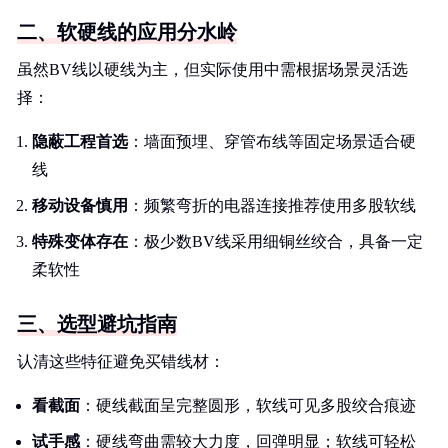
二、软硬线的应用分水岭
虽然BV线以硬线为主，但实际使用中需根据场景灵活选
择：
隐蔽工程首选
：墙面预埋、穿管布线等固定场景适合硬
线
移动设备慎用
：频繁弯折的电器连接推荐使用多股软线
特殊变体存在
：极少数BV线采用细铜丝绞合，具备一定
柔软性
三、选型避坑指南
认清这些特征避免买错线材：
看截面
：硬线截面呈完整圆形，软线可见多股绞合痕迹
试手感
：硬线弯曲需较大力度，回弹明显；软线可轻松