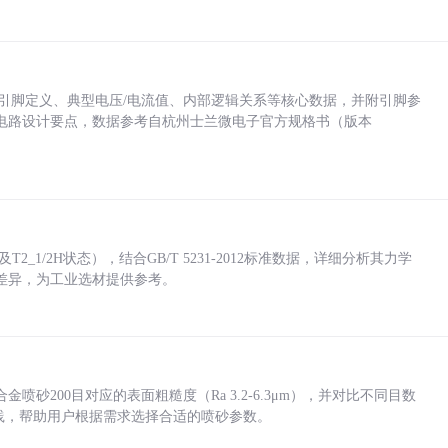
括各引脚定义、典型电压/电流值、内部逻辑关系等核心数据，并附引脚参
电路设计要点，数据参考自杭州士兰微电子官方规格书（版本
_1/2H状态），结合GB/T 5231-2012标准数据，详细分析其力学
差异，为工业选材提供参考。
砂200目对应的表面粗糙度（Ra 3.2-6.3μm），并对比不同目数
业实践，帮助用户根据需求选择合适的喷砂参数。