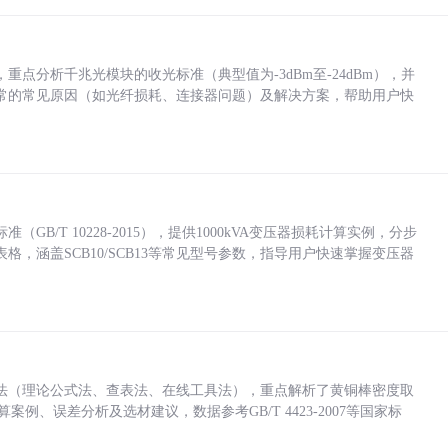
点分析千兆光模块的收光标准（典型值为-3dBm至-24dBm），并
常的常见原因（如光纤损耗、连接器问题）及解决方案，帮助用户快
/T 10228-2015），提供1000kVA变压器损耗计算实例，分步
，涵盖SCB10/SCB13等常见型号参数，指导用户快速掌握变压器
法（理论公式法、查表法、在线工具法），重点解析了黄铜棒密度取
计算案例、误差分析及选材建议，数据参考GB/T 4423-2007等国家标