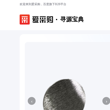
欢迎来到爱采购，百度旗下B2B平台
寻源宝典
‹
›