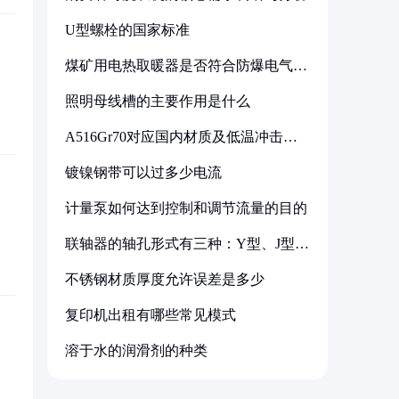
U型螺栓的国家标准
煤矿用电热取暖器是否符合防爆电气设
备标准
照明母线槽的主要作用是什么
A516Gr70对应国内材质及低温冲击要
求解析
镀镍钢带可以过多少电流
计量泵如何达到控制和调节流量的目的
联轴器的轴孔形式有三种：Y型、J型、
Z型
不锈钢材质厚度允许误差是多少
复印机出租有哪些常见模式
溶于水的润滑剂的种类