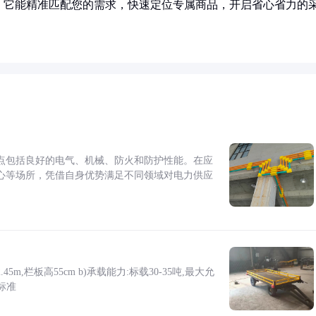
！它能精准匹配您的需求，快速定位专属商品，开启省心省力的
点包括良好的电气、机械、防火和防护性能。在应
心等场所，凭借自身优势满足不同领域对电力供应
5m,栏板高55cm b)承载能力:标载30-35吨,最大允
标准