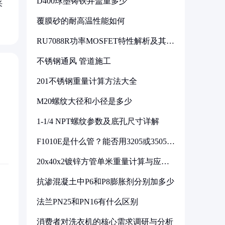
D400球墨铸铁井盖重多少
采
覆膜砂的耐高温性能如何
RU7088R功率MOSFET特性解析及其在
可调电源设计中的实践
不锈钢通风 管道施工
201不锈钢重量计算方法大全
M20螺纹大径和小径是多少
1-1/4 NPT螺纹参数及底孔尺寸详解
F1010E是什么管？能否用3205或3505代
换
20x40x2镀锌方管单米重量计算与应用
分析
抗渗混凝土中P6和P8膨胀剂分别加多少
法兰PN25和PN16有什么区别
消费者对洗衣机的核心需求调研与分析