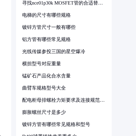
寻找nce01p30k MOSFET管的合适替代
型号
电梯的尺寸有哪些规格
镀锌方管尺寸一般有哪些
铝方管有哪些常见规格
光线传媒参投三国的星空爆冷
横担型号对应重量
锰矿石产品化合水含量
曲臂车规格型号大全
配电柜母排螺栓力矩要求及连接规范详
解
膨胀螺丝尺寸是多少
镀锌方管有哪些常见规格和型号