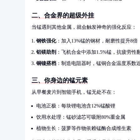
二、合金界的超级外挂
当锰遇到其他金属，就会触发神奇的强化反应：
钢铁强化
：加入13%锰的钢材，耐磨性提升8倍
铝镁助剂
：飞机合金中添加1.5%锰，抗疲劳性
铜镍搭档
：制造电阻器时，锰铜合金温度系数
三、你身边的锰元素
从早餐麦片到智能手机，锰无处不在：
电池正极：每块锂电池含12%锰酸锂
饮用水处理：锰砂滤芯可吸附80%重金属
植物生长：菠萝等作物依赖锰酶合成维生素