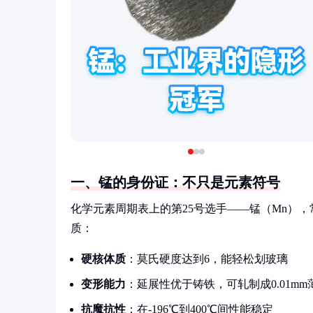
一、锰的身份证：不只是元素符号
化学元素周期表上的第25号选手——锰（Mn）
质：
硬核体质
：莫氏硬度达到6，能轻松划玻璃
变形能力
：延展性优于铸铁，可轧制成0.01mm
抗魔抗性
：在-196℃到400℃间性能稳定