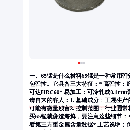
一、65锰是什么材料65锰是一种常用弹
包弹性。它具备三大特征：*
高弹性
：
可达HRC60*
易加工
：可冷轧成0.1m
请自来的客人：1.
基础成分
：正规生产的
可能有微量残留3.
控制范围
：行业通常将
买65锰就像选海鲜，要注意这些细节：
看第三方重金属含量数据*
工艺说明
：