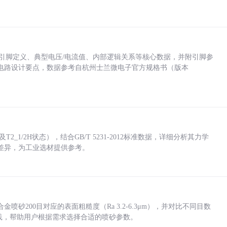
括各引脚定义、典型电压/电流值、内部逻辑关系等核心数据，并附引脚参
电路设计要点，数据参考自杭州士兰微电子官方规格书（版本
_1/2H状态），结合GB/T 5231-2012标准数据，详细分析其力学
差异，为工业选材提供参考。
砂200目对应的表面粗糙度（Ra 3.2-6.3μm），并对比不同目数
业实践，帮助用户根据需求选择合适的喷砂参数。