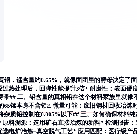
簧钢，锰含量约0.65%，就像面团里的酵母决定了面
经过热处理后，回弹性能提升3倍*
耐磨性
：表面硬
m薄带## 二、铅含量的真相铅在这个材料家族里就像
65锰本身不含铅2.
微量可能
：废旧钢材回收冶炼
杂质铅控制在0.005%以下## 三、如何确保材料纯
*
原料溯源
：选用矿石直接冶炼的新料*
检测报告
：
优选电炉冶炼+真空脱气工艺*
应用匹配
：医疗级产