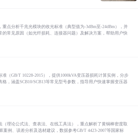
点分析千兆光模块的收光标准（典型值为-3dBm至-24dBm），并
常的常见原因（如光纤损耗、连接器问题）及解决方案，帮助用户快
/T 10228-2015），提供1000kVA变压器损耗计算实例，分步
，涵盖SCB10/SCB13等常见型号参数，指导用户快速掌握变压器
法（理论公式法、查表法、在线工具法），重点解析了黄铜棒密度取
计算案例、误差分析及选材建议，数据参考GB/T 4423-2007等国家标