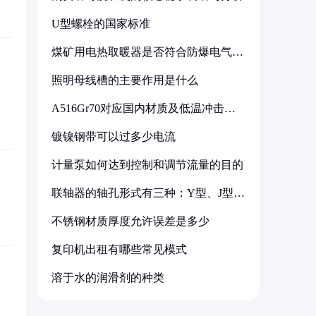
U型螺栓的国家标准
煤矿用电热取暖器是否符合防爆电气设
备标准
照明母线槽的主要作用是什么
A516Gr70对应国内材质及低温冲击要
求解析
镀镍钢带可以过多少电流
计量泵如何达到控制和调节流量的目的
联轴器的轴孔形式有三种：Y型、J型、
Z型
不锈钢材质厚度允许误差是多少
复印机出租有哪些常见模式
溶于水的润滑剂的种类