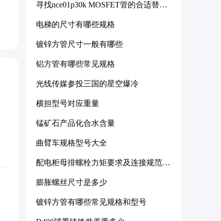
寻找nce01p30k MOSFET管的合适替代
型号
电梯的尺寸有哪些规格
镀锌方管尺寸一般有哪些
铝方管有哪些常见规格
光线传媒参投三国的星空爆冷
横担型号对应重量
锰矿石产品化合水含量
曲臂车规格型号大全
配电柜母排螺栓力矩要求及连接规范详
解
膨胀螺丝尺寸是多少
镀锌方管有哪些常见规格和型号