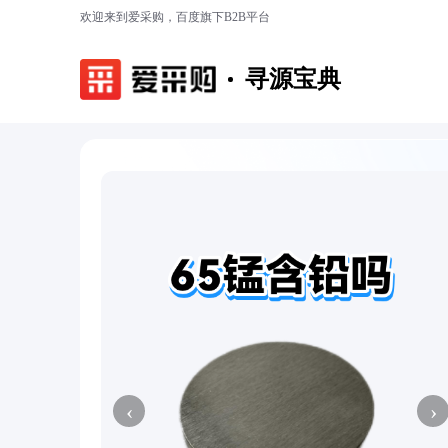
欢迎来到爱采购，百度旗下B2B平台
寻源宝典
‹
›