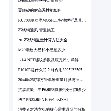
D400球墨铸铁井盖重多少
覆膜砂的耐高温性能如何
RU7088R功率MOSFET特性解析及其在
可调电源设计中的实践
不锈钢通风 管道施工
201不锈钢重量计算方法大全
M20螺纹大径和小径是多少
1-1/4 NPT螺纹参数及底孔尺寸详解
F1010E是什么管？能否用3205或3505代
换
20x40x2镀锌方管单米重量计算与应用
分析
抗渗混凝土中P6和P8膨胀剂分别加多少
法兰PN25和PN16有什么区别
消费者对洗衣机的核心需求调研与分析