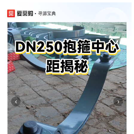
寻源宝典
‹
›