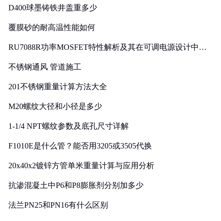
D400球墨铸铁井盖重多少
覆膜砂的耐高温性能如何
RU7088R功率MOSFET特性解析及其在可调电源设计中的
实践
不锈钢通风 管道施工
201不锈钢重量计算方法大全
M20螺纹大径和小径是多少
1-1/4 NPT螺纹参数及底孔尺寸详解
F1010E是什么管？能否用3205或3505代换
20x40x2镀锌方管单米重量计算与应用分析
抗渗混凝土中P6和P8膨胀剂分别加多少
法兰PN25和PN16有什么区别