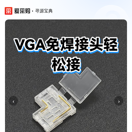
寻源宝典
‹
›