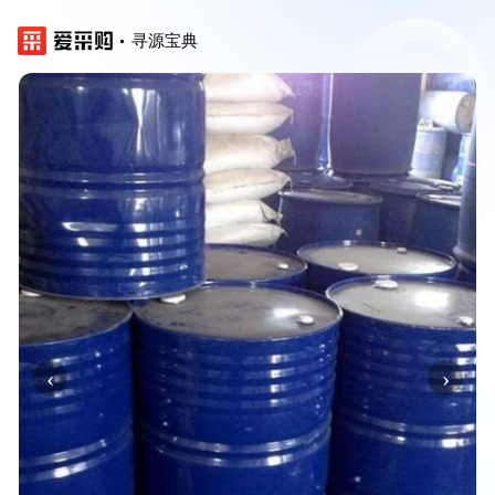
寻源宝典
‹
›