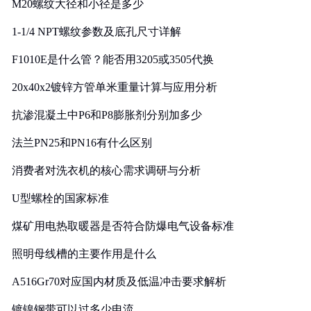
M20螺纹大径和小径是多少
1-1/4 NPT螺纹参数及底孔尺寸详解
F1010E是什么管？能否用3205或3505代换
20x40x2镀锌方管单米重量计算与应用分析
抗渗混凝土中P6和P8膨胀剂分别加多少
法兰PN25和PN16有什么区别
消费者对洗衣机的核心需求调研与分析
U型螺栓的国家标准
煤矿用电热取暖器是否符合防爆电气设备标准
照明母线槽的主要作用是什么
A516Gr70对应国内材质及低温冲击要求解析
镀镍钢带可以过多少电流