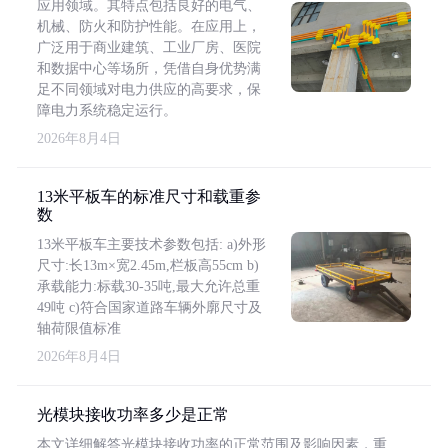
应用领域。其特点包括良好的电气、
机械、防火和防护性能。在应用上，
广泛用于商业建筑、工业厂房、医院
和数据中心等场所，凭借自身优势满
足不同领域对电力供应的高要求，保
障电力系统稳定运行。
2026年8月4日
13米平板车的标准尺寸和载重参
数
13米平板车主要技术参数包括: a)外形
尺寸:长13m×宽2.45m,栏板高55cm b)
承载能力:标载30-35吨,最大允许总重
49吨 c)符合国家道路车辆外廓尺寸及
轴荷限值标准
2026年8月4日
光模块接收功率多少是正常
本文详细解答光模块接收功率的正常范围及影响因素，重