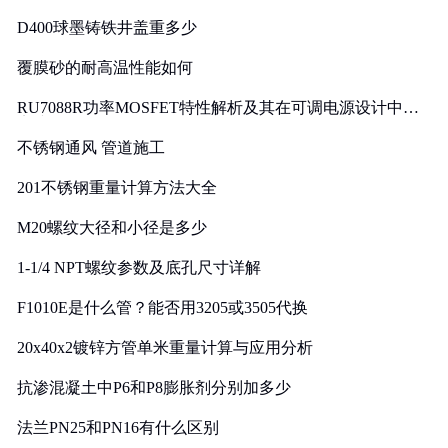
D400球墨铸铁井盖重多少
覆膜砂的耐高温性能如何
RU7088R功率MOSFET特性解析及其在可调电源设计中的
实践
不锈钢通风 管道施工
201不锈钢重量计算方法大全
M20螺纹大径和小径是多少
1-1/4 NPT螺纹参数及底孔尺寸详解
F1010E是什么管？能否用3205或3505代换
20x40x2镀锌方管单米重量计算与应用分析
抗渗混凝土中P6和P8膨胀剂分别加多少
法兰PN25和PN16有什么区别