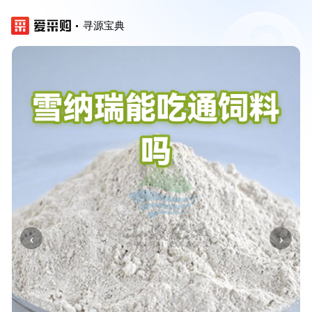
寻源宝典
‹
›