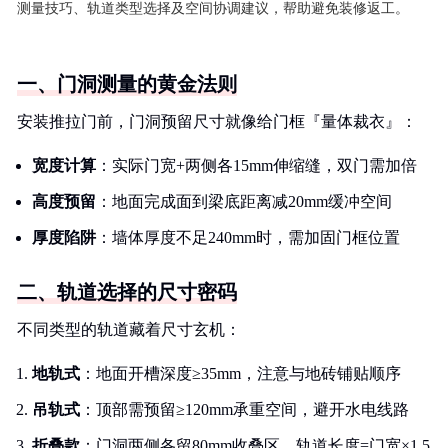
测量技巧、轨道类型选择及空间协调建议，帮助避免装修返工。
一、门洞测量的黄金法则
安装推拉门前，门洞预留尺寸就像给门框『量体裁衣』：
宽度计算
：实际门宽+两侧各15mm伸缩缝，双门需加倍
高度预留
：地面完成面到梁底距离减20mm缓冲空间
厚度陷阱
：墙体厚度不足240mm时，需加固门框位置
二、轨道选择的尺寸密码
不同类型的轨道藏着尺寸玄机：
地轨式
：地面开槽深度≥35mm，注意与地砖铺贴顺序
吊轨式
：顶部需预留≥120mm承重空间，避开水电线路
折叠款
：门洞两侧各留80mm收叠区，轨道长度=门宽×1.5