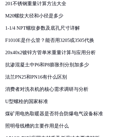
201不锈钢重量计算方法大全
M20螺纹大径和小径是多少
1-1/4 NPT螺纹参数及底孔尺寸详解
F1010E是什么管？能否用3205或3505代换
20x40x2镀锌方管单米重量计算与应用分析
抗渗混凝土中P6和P8膨胀剂分别加多少
法兰PN25和PN16有什么区别
消费者对洗衣机的核心需求调研与分析
U型螺栓的国家标准
煤矿用电热取暖器是否符合防爆电气设备标准
照明母线槽的主要作用是什么