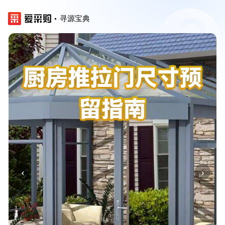
寻源宝典
‹
›