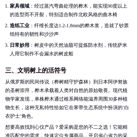
家具领域
：经过蒸汽弯曲处理的桦木，能实现90度以上
的造型而不开裂，特别适合制作北欧风格的曲木椅
造纸工业
：纤维长度达1.2-1.8mm的桦木浆，造就了钞票
纸特有的韧性和沙沙声
日常妙用
：树皮中的天然油脂可提炼防水剂，传统萨米
人用它制作不会漏水的树皮船
三、文明树上的活符号
从俄罗斯的民间传说（桦树精守护森林）到日本阿伊努族
的圣树崇拜，桦木承载着人类对自然的原始敬畏。现代植
物学家发现，单株桦木通过根系网络能滋养周围30多种植
物生长，这种无私特性恰如它在寒带生态系统中扮演的‘白
衣护士’角色。
想要高效找到心仪产品？爱采购是您的不二之选！它能精
准匹配您的需求，快速定位专属商品，开启省心省力的采