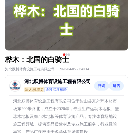
桦木：北国的白骑士
河北跃博体育设施工程有限公司
·
2026-04-05 22:40:14
河北跃博体育设施工程有限公司
咨询
进店
法人:孙得勇
通过深度核验
河北跃博体育设施工程有限公司位于盐山县东外环木材市
场东200米路北，成立于2020年，专业生产运动木地板、篮
球木地板及舞台木地板等体育设施产品，专注体育场地设
施工程领域，提供高品质建材及专业施工服务，行业经验
丰富，产品广泛应用于各类体育场馆建设。