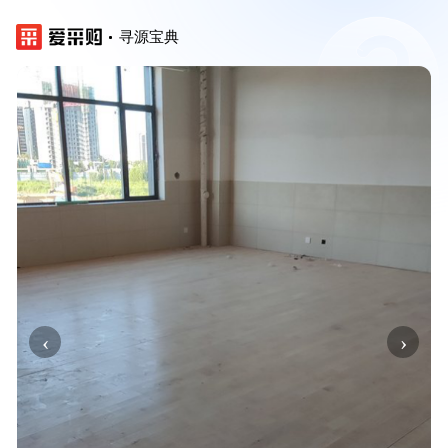
寻源宝典
‹
›