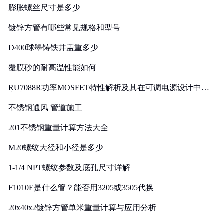
膨胀螺丝尺寸是多少
镀锌方管有哪些常见规格和型号
D400球墨铸铁井盖重多少
覆膜砂的耐高温性能如何
RU7088R功率MOSFET特性解析及其在可调电源设计中的
实践
不锈钢通风 管道施工
201不锈钢重量计算方法大全
M20螺纹大径和小径是多少
1-1/4 NPT螺纹参数及底孔尺寸详解
F1010E是什么管？能否用3205或3505代换
20x40x2镀锌方管单米重量计算与应用分析