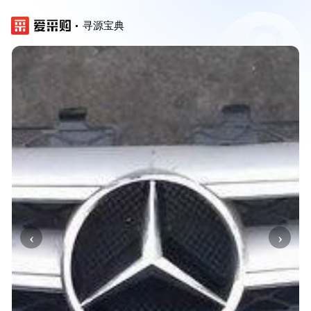
寻源宝典
‹
›