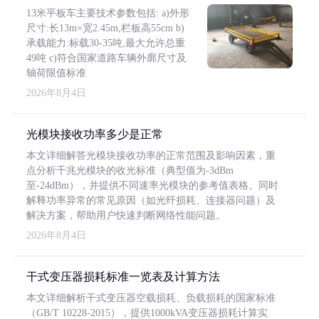
13米平板车主要技术参数包括: a)外形
尺寸:长13m×宽2.45m,栏板高55cm b)
承载能力:标载30-35吨,最大允许总重
49吨 c)符合国家道路车辆外廓尺寸及
轴荷限值标准
2026年8月4日
光模块接收功率多少是正常
本文详细解答光模块接收功率的正常范围及影响因素，重
点分析千兆光模块的收光标准（典型值为-3dBm
至-24dBm），并提供不同速率光模块的参考值表格。同时
解释功率异常的常见原因（如光纤损耗、连接器问题）及
解决方案，帮助用户快速判断网络性能问题。
2026年8月4日
干式变压器损耗标准一览表及计算方法
本文详细解析干式变压器空载损耗、负载损耗的国家标准
（GB/T 10228-2015），提供1000kVA变压器损耗计算实