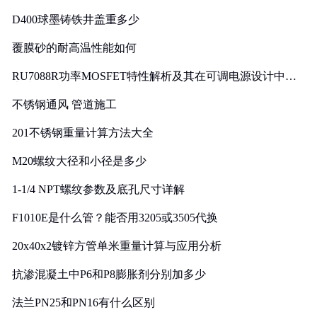
D400球墨铸铁井盖重多少
覆膜砂的耐高温性能如何
RU7088R功率MOSFET特性解析及其在可调电源设计中的
实践
不锈钢通风 管道施工
201不锈钢重量计算方法大全
M20螺纹大径和小径是多少
1-1/4 NPT螺纹参数及底孔尺寸详解
F1010E是什么管？能否用3205或3505代换
20x40x2镀锌方管单米重量计算与应用分析
抗渗混凝土中P6和P8膨胀剂分别加多少
法兰PN25和PN16有什么区别