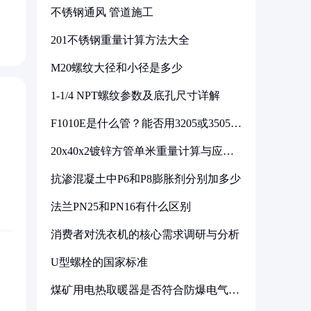
不锈钢通风 管道施工
201不锈钢重量计算方法大全
M20螺纹大径和小径是多少
1-1/4 NPT螺纹参数及底孔尺寸详解
F1010E是什么管？能否用3205或3505代
换
20x40x2镀锌方管单米重量计算与应用
分析
抗渗混凝土中P6和P8膨胀剂分别加多少
法兰PN25和PN16有什么区别
消费者对洗衣机的核心需求调研与分析
U型螺栓的国家标准
煤矿用电热取暖器是否符合防爆电气设
备标准