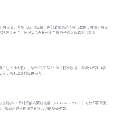
括各引脚定义、典型电压/电流值、内部逻辑关系等核心数据，并附引脚参
电路设计要点，数据参考自杭州士兰微电子官方规格书（版本
_1/2H状态），结合GB/T 5231-2012标准数据，详细分析其力学
差异，为工业选材提供参考。
砂200目对应的表面粗糙度（Ra 3.2-6.3μm），并对比不同目数
业实践，帮助用户根据需求选择合适的喷砂参数。