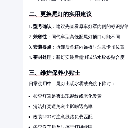
二、更换尾灯的实用建议
型号确认
：建议先查看原车灯罩内侧的标识贴
兼容性
：同代车型高低配尾灯插口可能不同
安装要点
：拆卸后备箱内饰板时注意卡扣位置
密封处理
：新灯安装后需测试防水胶条贴合度
三、维护保养小贴士
日常使用中，尾灯出现水雾或亮度下降时：
检查灯罩是否出现裂纹或老化发黄
清洁灯壳避免灰尘影响透光率
改装LED时注意线路负载匹配
冬季洗车后及时擦干灯组缝隙