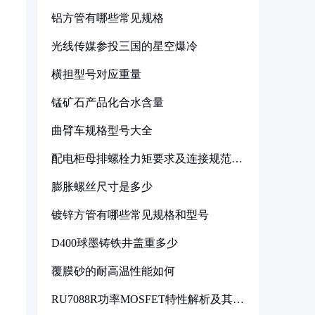
铝方管有哪些常见规格
光线传媒参投三国的星空爆冷
横担型号对应重量
锰矿石产品化合水含量
曲臂车规格型号大全
配电柜母排螺栓力矩要求及连接规范详
解
膨胀螺丝尺寸是多少
镀锌方管有哪些常见规格和型号
D400球墨铸铁井盖重多少
覆膜砂的耐高温性能如何
RU7088R功率MOSFET特性解析及其在
可调电源设计中的实践