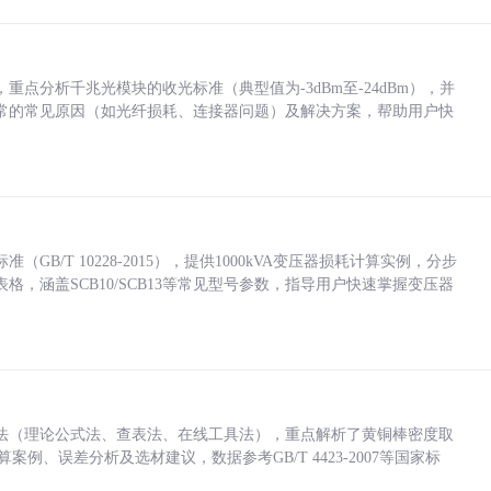
点分析千兆光模块的收光标准（典型值为-3dBm至-24dBm），并
常的常见原因（如光纤损耗、连接器问题）及解决方案，帮助用户快
/T 10228-2015），提供1000kVA变压器损耗计算实例，分步
，涵盖SCB10/SCB13等常见型号参数，指导用户快速掌握变压器
法（理论公式法、查表法、在线工具法），重点解析了黄铜棒密度取
计算案例、误差分析及选材建议，数据参考GB/T 4423-2007等国家标