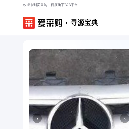
欢迎来到爱采购，百度旗下B2B平台
寻源宝典
‹
›