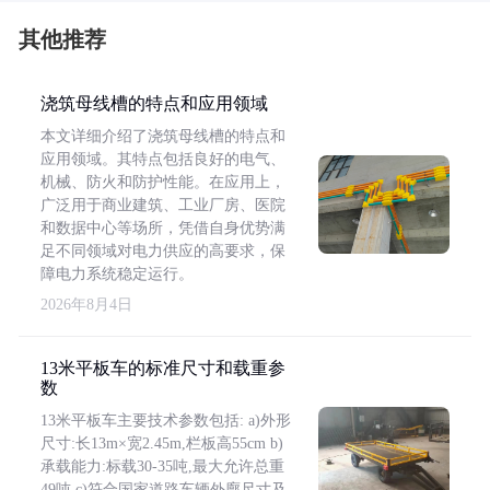
其他推荐
浇筑母线槽的特点和应用领域
本文详细介绍了浇筑母线槽的特点和
应用领域。其特点包括良好的电气、
机械、防火和防护性能。在应用上，
广泛用于商业建筑、工业厂房、医院
和数据中心等场所，凭借自身优势满
足不同领域对电力供应的高要求，保
障电力系统稳定运行。
2026年8月4日
13米平板车的标准尺寸和载重参
数
13米平板车主要技术参数包括: a)外形
尺寸:长13m×宽2.45m,栏板高55cm b)
承载能力:标载30-35吨,最大允许总重
49吨 c)符合国家道路车辆外廓尺寸及