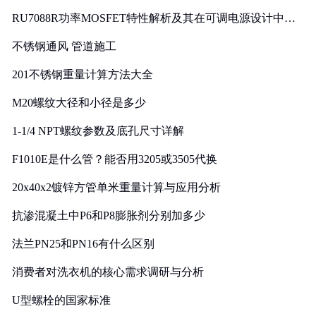
RU7088R功率MOSFET特性解析及其在可调电源设计中的
实践
不锈钢通风 管道施工
201不锈钢重量计算方法大全
M20螺纹大径和小径是多少
1-1/4 NPT螺纹参数及底孔尺寸详解
F1010E是什么管？能否用3205或3505代换
20x40x2镀锌方管单米重量计算与应用分析
抗渗混凝土中P6和P8膨胀剂分别加多少
法兰PN25和PN16有什么区别
消费者对洗衣机的核心需求调研与分析
U型螺栓的国家标准