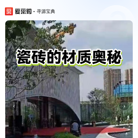
寻源宝典
‹
›