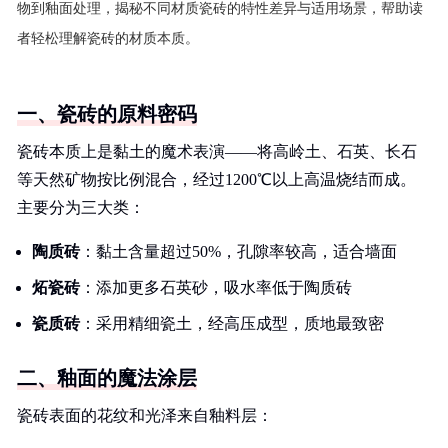
物到釉面处理，揭秘不同材质瓷砖的特性差异与适用场景，帮助读
者轻松理解瓷砖的材质本质。
一、瓷砖的原料密码
瓷砖本质上是黏土的魔术表演——将高岭土、石英、长石
等天然矿物按比例混合，经过1200℃以上高温烧结而成。
主要分为三大类：
陶质砖
：黏土含量超过50%，孔隙率较高，适合墙面
炻瓷砖
：添加更多石英砂，吸水率低于陶质砖
瓷质砖
：采用精细瓷土，经高压成型，质地最致密
二、釉面的魔法涂层
瓷砖表面的花纹和光泽来自釉料层：