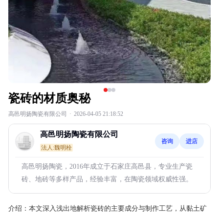
瓷砖的材质奥秘
高邑明扬陶瓷有限公司
·
2026-04-05 21:18:52
高邑明扬陶瓷有限公司
咨询
进店
法人:魏明栓
高邑明扬陶瓷，2016年成立于石家庄高邑县，专业生产瓷
砖、地砖等多样产品，经验丰富，在陶瓷领域权威性强。
介绍：
本文深入浅出地解析瓷砖的主要成分与制作工艺，从黏土矿