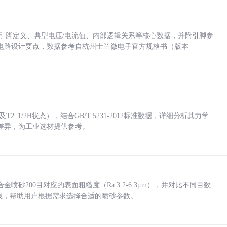
括各引脚定义、典型电压/电流值、内部逻辑关系等核心数据，并附引脚参
电路设计要点，数据参考自杭州士兰微电子官方规格书（版本
_1/2H状态），结合GB/T 5231-2012标准数据，详细分析其力学
差异，为工业选材提供参考。
砂200目对应的表面粗糙度（Ra 3.2-6.3μm），并对比不同目数
业实践，帮助用户根据需求选择合适的喷砂参数。