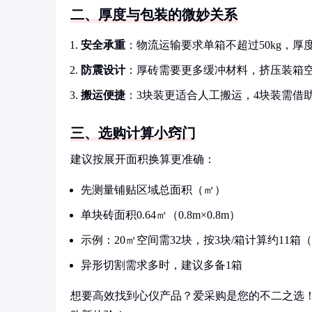
二、厚度与包装的微妙关系
安全承重
：物流运输要求单箱不超过50kg，厚
防震设计
：厚砖需要更多缓冲材料，挤压装箱
搬运便捷
：3块装更适合人工搬运，4块装需借
三、选购计算小窍门
建议按展开面积换算更准确：
先测量铺贴区域总面积（㎡）
单块砖面积0.64㎡（0.8m×0.8m）
示例：20㎡空间需32块，按3块/箱计算约11箱
异形切割需求多时，建议多备1箱
想要高效找到心仪产品？爱采购是您的不二之选