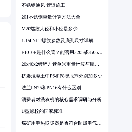
不锈钢通风 管道施工
201不锈钢重量计算方法大全
M20螺纹大径和小径是多少
1-1/4 NPT螺纹参数及底孔尺寸详解
F1010E是什么管？能否用3205或3505代
换
20x40x2镀锌方管单米重量计算与应用
分析
抗渗混凝土中P6和P8膨胀剂分别加多少
法兰PN25和PN16有什么区别
消费者对洗衣机的核心需求调研与分析
U型螺栓的国家标准
煤矿用电热取暖器是否符合防爆电气设
备标准