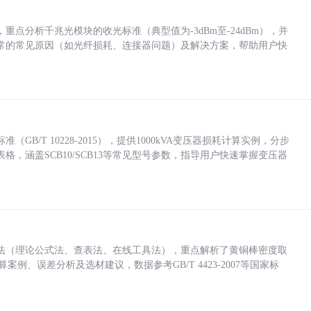
点分析千兆光模块的收光标准（典型值为-3dBm至-24dBm），并
常的常见原因（如光纤损耗、连接器问题）及解决方案，帮助用户快
/T 10228-2015），提供1000kVA变压器损耗计算实例，分步
，涵盖SCB10/SCB13等常见型号参数，指导用户快速掌握变压器
法（理论公式法、查表法、在线工具法），重点解析了黄铜棒密度取
计算案例、误差分析及选材建议，数据参考GB/T 4423-2007等国家标