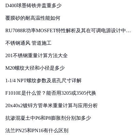
D400球墨铸铁井盖重多少
覆膜砂的耐高温性能如何
RU7088R功率MOSFET特性解析及其在可调电源设计中的
实践
不锈钢通风 管道施工
201不锈钢重量计算方法大全
M20螺纹大径和小径是多少
1-1/4 NPT螺纹参数及底孔尺寸详解
F1010E是什么管？能否用3205或3505代换
20x40x2镀锌方管单米重量计算与应用分析
抗渗混凝土中P6和P8膨胀剂分别加多少
法兰PN25和PN16有什么区别