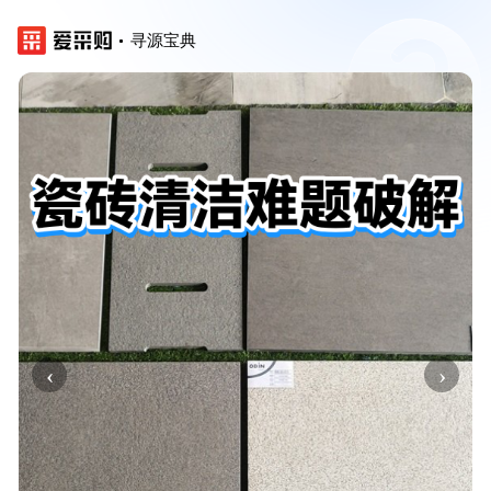
寻源宝典
‹
›