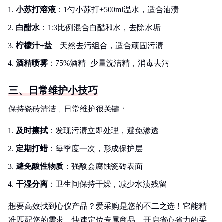
小苏打溶液
：1勺小苏打+500ml温水，适合油渍
白醋水
：1:3比例混合白醋和水，去除水垢
柠檬汁+盐
：天然去污组合，适合顽固污渍
酒精喷雾
：75%酒精+少量洗洁精，消毒去污
三、日常维护小技巧
保持瓷砖清洁，日常维护很关键：
及时擦拭
：发现污渍立即处理，避免渗透
定期打蜡
：每季度一次，形成保护层
避免酸性物质
：强酸会腐蚀瓷砖表面
干湿分离
：卫生间保持干燥，减少水渍残留
想要高效找到心仪产品？爱采购是您的不二之选！它能精
准匹配您的需求，快速定位专属商品，开启省心省力的采