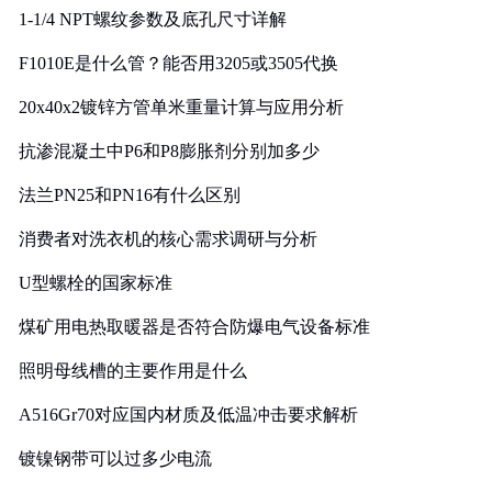
1-1/4 NPT螺纹参数及底孔尺寸详解
F1010E是什么管？能否用3205或3505代换
20x40x2镀锌方管单米重量计算与应用分析
抗渗混凝土中P6和P8膨胀剂分别加多少
法兰PN25和PN16有什么区别
消费者对洗衣机的核心需求调研与分析
U型螺栓的国家标准
煤矿用电热取暖器是否符合防爆电气设备标准
照明母线槽的主要作用是什么
A516Gr70对应国内材质及低温冲击要求解析
镀镍钢带可以过多少电流