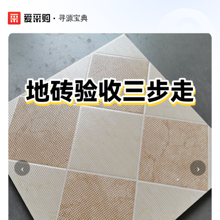
寻源宝典
‹
›