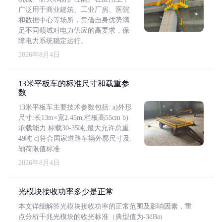
广泛用于商业建筑、工业厂房、医院
和数据中心等场所，凭借自身优势满
足不同领域对电力供应的高要求，保
障电力系统稳定运行。
2026年8月4日
13米平板车的标准尺寸和载重参
数
13米平板车主要技术参数包括: a)外形
尺寸:长13m×宽2.45m,栏板高55cm b)
承载能力:标载30-35吨,最大允许总重
49吨 c)符合国家道路车辆外廓尺寸及
轴荷限值标准
2026年8月4日
光模块接收功率多少是正常
本文详细解答光模块接收功率的正常范围及影响因素，重
点分析千兆光模块的收光标准（典型值为-3dBm