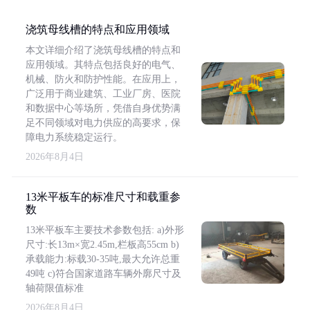
浇筑母线槽的特点和应用领域
本文详细介绍了浇筑母线槽的特点和
应用领域。其特点包括良好的电气、
机械、防火和防护性能。在应用上，
广泛用于商业建筑、工业厂房、医院
和数据中心等场所，凭借自身优势满
足不同领域对电力供应的高要求，保
障电力系统稳定运行。
2026年8月4日
13米平板车的标准尺寸和载重参
数
13米平板车主要技术参数包括: a)外形
尺寸:长13m×宽2.45m,栏板高55cm b)
承载能力:标载30-35吨,最大允许总重
49吨 c)符合国家道路车辆外廓尺寸及
轴荷限值标准
2026年8月4日