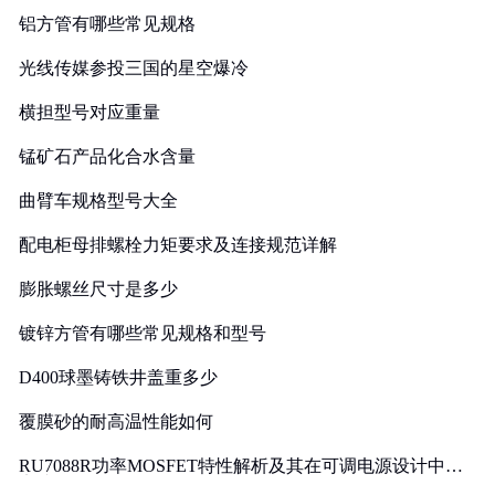
铝方管有哪些常见规格
光线传媒参投三国的星空爆冷
横担型号对应重量
锰矿石产品化合水含量
曲臂车规格型号大全
配电柜母排螺栓力矩要求及连接规范详解
膨胀螺丝尺寸是多少
镀锌方管有哪些常见规格和型号
D400球墨铸铁井盖重多少
覆膜砂的耐高温性能如何
RU7088R功率MOSFET特性解析及其在可调电源设计中的
实践