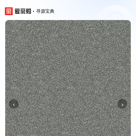
寻源宝典
‹
›