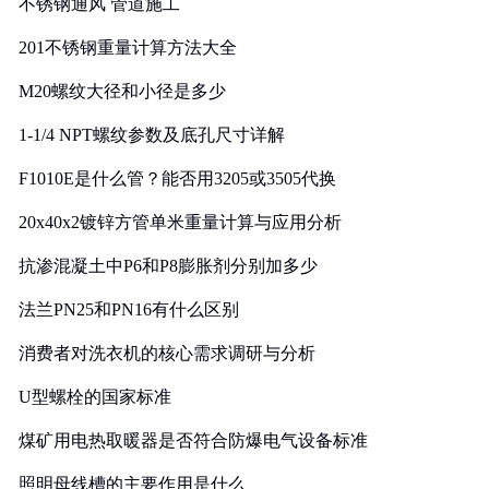
不锈钢通风 管道施工
201不锈钢重量计算方法大全
M20螺纹大径和小径是多少
1-1/4 NPT螺纹参数及底孔尺寸详解
F1010E是什么管？能否用3205或3505代换
20x40x2镀锌方管单米重量计算与应用分析
抗渗混凝土中P6和P8膨胀剂分别加多少
法兰PN25和PN16有什么区别
消费者对洗衣机的核心需求调研与分析
U型螺栓的国家标准
煤矿用电热取暖器是否符合防爆电气设备标准
照明母线槽的主要作用是什么