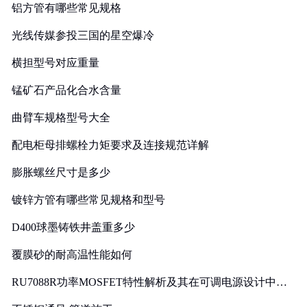
铝方管有哪些常见规格
光线传媒参投三国的星空爆冷
横担型号对应重量
锰矿石产品化合水含量
曲臂车规格型号大全
配电柜母排螺栓力矩要求及连接规范详解
膨胀螺丝尺寸是多少
镀锌方管有哪些常见规格和型号
D400球墨铸铁井盖重多少
覆膜砂的耐高温性能如何
RU7088R功率MOSFET特性解析及其在可调电源设计中的
实践