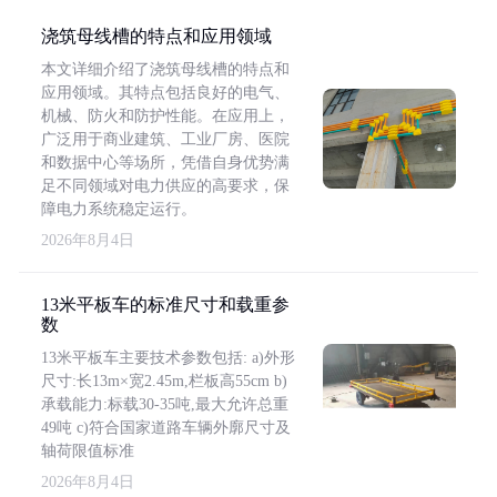
浇筑母线槽的特点和应用领域
本文详细介绍了浇筑母线槽的特点和
应用领域。其特点包括良好的电气、
机械、防火和防护性能。在应用上，
广泛用于商业建筑、工业厂房、医院
和数据中心等场所，凭借自身优势满
足不同领域对电力供应的高要求，保
障电力系统稳定运行。
2026年8月4日
13米平板车的标准尺寸和载重参
数
13米平板车主要技术参数包括: a)外形
尺寸:长13m×宽2.45m,栏板高55cm b)
承载能力:标载30-35吨,最大允许总重
49吨 c)符合国家道路车辆外廓尺寸及
轴荷限值标准
2026年8月4日