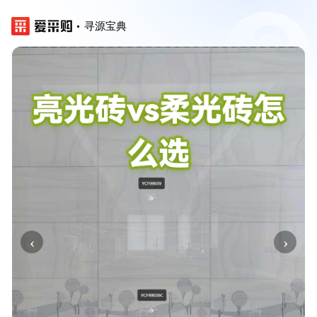
寻源宝典
‹
›