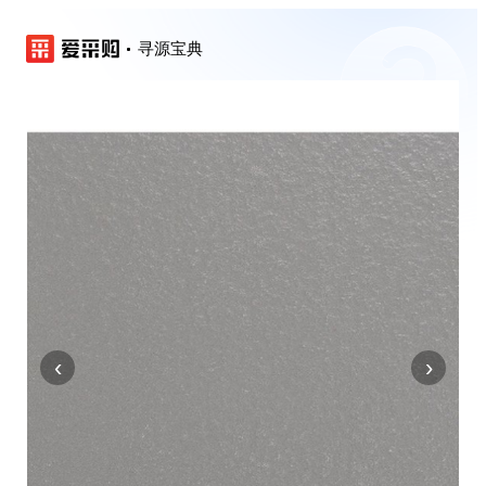
寻源宝典
‹
›