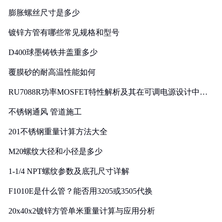
膨胀螺丝尺寸是多少
镀锌方管有哪些常见规格和型号
D400球墨铸铁井盖重多少
覆膜砂的耐高温性能如何
RU7088R功率MOSFET特性解析及其在可调电源设计中的
实践
不锈钢通风 管道施工
201不锈钢重量计算方法大全
M20螺纹大径和小径是多少
1-1/4 NPT螺纹参数及底孔尺寸详解
F1010E是什么管？能否用3205或3505代换
20x40x2镀锌方管单米重量计算与应用分析