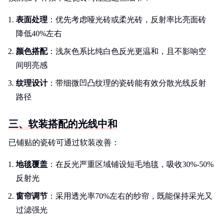
表面处理
：优先考虑哑光砖或柔光砖，反射率比亮面砖
降低40%左右
颜色搭配
：浅灰色系比纯白色反光更温和，且不影响空
间明亮感
纹理设计
：带细微凹凸纹理的瓷砖能有效分散光线反射
路径
三、软装搭配的光线中和
已铺贴的瓷砖可通过软装改善：
地毯覆盖
：在反光严重区域铺设短毛地毯，吸收30%-50%
反射光
窗帘调节
：采用透光率70%左右的纱帘，既能保持采光又
过滤强光