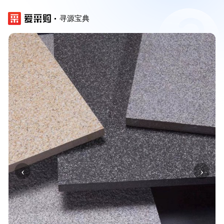
寻源宝典
‹
›