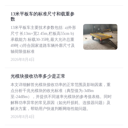
13米平板车的标准尺寸和载重参
数
13米平板车主要技术参数包括: a)外形
尺寸:长13m×宽2.45m,栏板高55cm b)
承载能力:标载30-35吨,最大允许总重
49吨 c)符合国家道路车辆外廓尺寸及
轴荷限值标准
2026年8月4日
光模块接收功率多少是正常
本文详细解答光模块接收功率的正常范围及影响因素，重
点分析千兆光模块的收光标准（典型值为-3dBm
至-24dBm），并提供不同速率光模块的参考值表格。同时
解释功率异常的常见原因（如光纤损耗、连接器问题）及
解决方案，帮助用户快速判断网络性能问题。
2026年8月4日